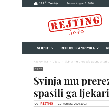
C
23.2
Trebinje
Subota, August 8, 2026
Rejting
VIJESTI
REPUBLIKA SRPSKA
R
Naslovnica
Vijesti
Svinja mu prerezala glavnu arteriju
Vijesti
Svinja mu prerez
spasili ga ljeka
REJTING
Od
-
21 Februara, 2026 20:14