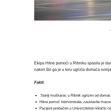
G
Ekipa Hitne pomoći u Ribniku spasila je danas
nakon što ga je u toru ugrizla domaća svinja
Fakti:
Stariji muškarac u Ribnik ugrizen od domaće 
Hitna pomoć intervenisala, zaustavila masov
Pacijent prebačen u Univerzitetski klinički c