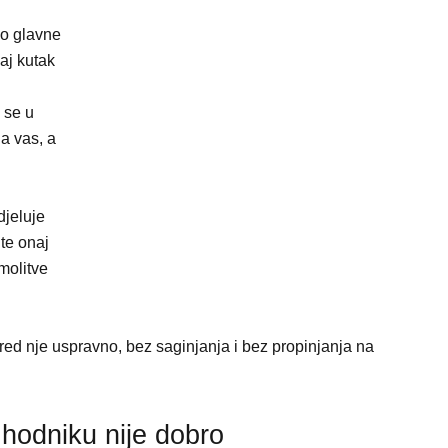
ao glavne
aj kutak
 se u
da vas, a
djeluje
te onaj
 molitve
pred nje uspravno, bez saginjanja i bez propinjanja na
 hodniku nije dobro