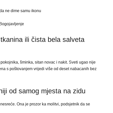
ko da ne dime samu ikonu
Bogojavljenje
anina ili čista bela salveta
 pokojnika, šminka, sitan novac i nakit. Sveti ugao nije
jena s poštovanjem vrijedi više od deset nabacanih bez
niji od samog mjesta na zidu
v nesreće. Ona je prozor ka molitvi, podsjetnik da se