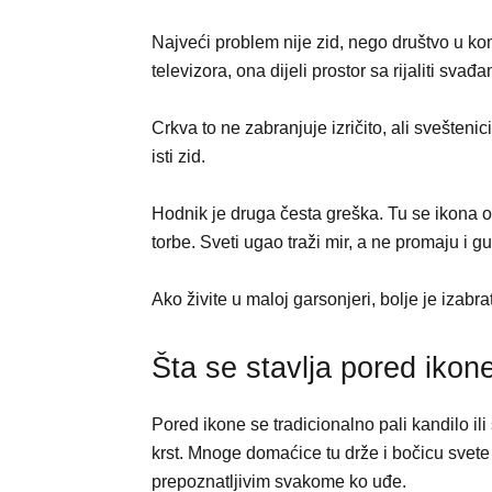
Najveći problem nije zid, nego društvo u ko
televizora, ona dijeli prostor sa rijaliti sva
Crkva to ne zabranjuje izričito, ali svešteni
isti zid.
Hodnik je druga česta greška. Tu se ikona oka
torbe. Sveti ugao traži mir, a ne promaju i g
Ako živite u maloj garsonjeri, bolje je izabr
Šta se stavlja pored ikon
Pored ikone se tradicionalno pali kandilo ili
krst. Mnoge domaćice tu drže i bočicu svete v
prepoznatljivim svakome ko uđe.