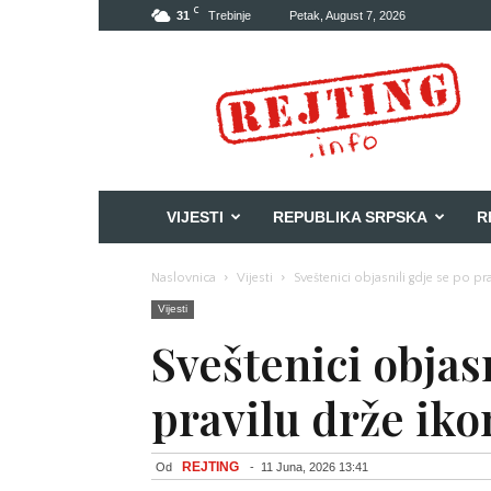
C
31
Trebinje
Petak, August 7, 2026
Rejting
VIJESTI
REPUBLIKA SRPSKA
R
Naslovnica
Vijesti
Sveštenici objasnili gdje se po pr
Vijesti
Sveštenici objas
pravilu drže iko
REJTING
Od
-
11 Juna, 2026 13:41