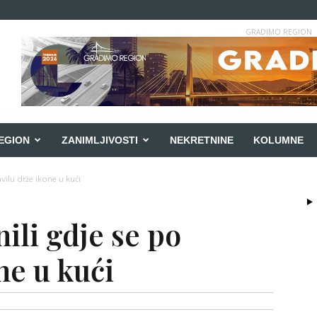
GRADIMO REGION
EGION
ZANIMLJIVOSTI
NEKRETNINE
KOLUMNE
avilu drže ikone u kući
nili gdje se po
ne u kući