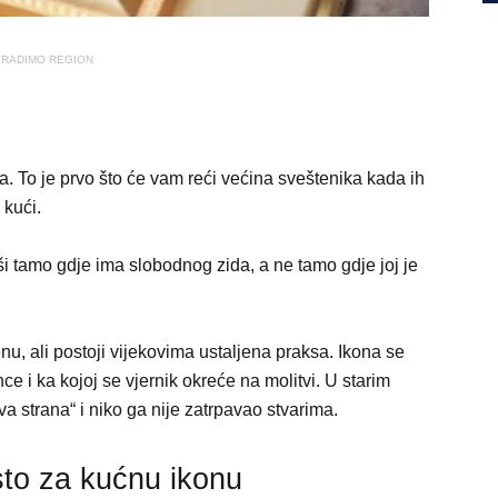
RADIMO REGION
ra. To je prvo što će vam reći većina sveštenika kada ih
 kući.
rši tamo gdje ima slobodnog zida, a ne tamo gdje joj je
, ali postoji vijekovima ustaljena praksa. Ikona se
nce i ka kojoj se vjernik okreće na molitvi. U starim
a strana“ i niko ga nije zatrpavao stvarima.
sto za kućnu ikonu