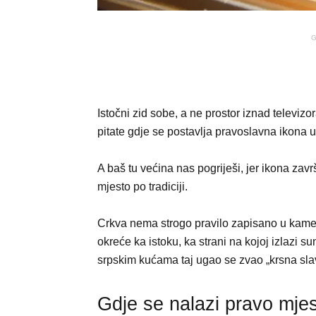
G
Istočni zid sobe, a ne prostor iznad televizo
pitate gdje se postavlja pravoslavna ikona u
A baš tu većina nas pogriješi, jer ikona zav
mjesto po tradiciji.
Crkva nema strogo pravilo zapisano u kamenu
okreće ka istoku, ka strani na kojoj izlazi su
srpskim kućama taj ugao se zvao „krsna slav
Gdje se nalazi pravo mje