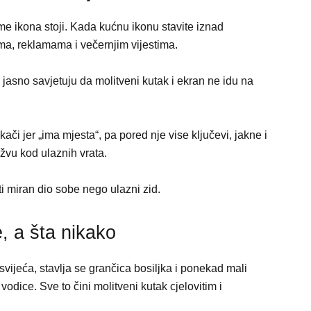
me ikona stoji. Kada kućnu ikonu stavite iznad
đama, reklamama i večernjim vijestima.
ci jasno savjetuju da molitveni kutak i ekran ne idu na
či jer „ima mjesta“, pa pored nje vise ključevi, jakne i
užvu kod ulaznih vrata.
ati miran dio sobe nego ulazni zid.
e, a šta nikako
 svijeća, stavlja se grančica bosiljka i ponekad mali
odice. Sve to čini molitveni kutak cjelovitim i