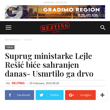
GRADIMO REGION
Naslovnica
Vijesti
Vijesti
Suprug ministarke Lejle
Rešić biće sahranjen
danas- Usmrtilo ga drvo
REJTING
Od
-
25 Februara, 2019 08:28
Facebook
Twitter
Google+