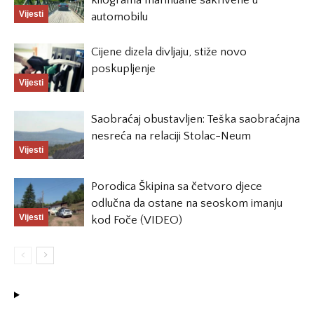
kilograma marihuane sakrivene u
Vijesti
automobilu
Cijene dizela divljaju, stiže novo
poskupljenje
Vijesti
Saobraćaj obustavljen: Teška saobraćajna
nesreća na relaciji Stolac-Neum
Vijesti
Porodica Škipina sa četvoro djece
odlučna da ostane na seoskom imanju
Vijesti
kod Foče (VIDEO)