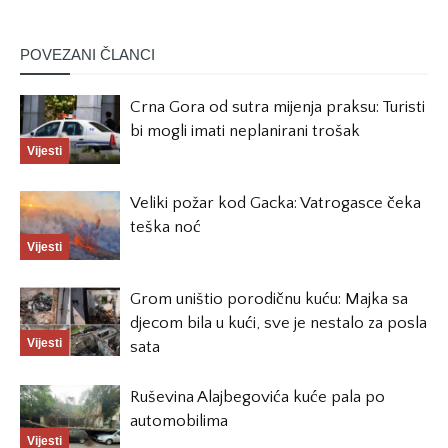
POVEZANI ČLANCI
Crna Gora od sutra mijenja praksu: Turisti
bi mogli imati neplanirani trošak
Vijesti
Veliki požar kod Gacka: Vatrogasce čeka
teška noć
Vijesti
Grom uništio porodičnu kuću: Majka sa
djecom bila u kući, sve je nestalo za posla
Vijesti
sata
Ruševina Alajbegovića kuće pala po
automobilima
Vijesti