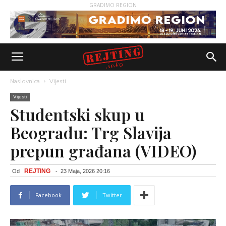
GRADIMO REGION
Naslovnica
Vijesti
Vijesti
Studentski skup u
Beogradu: Trg Slavija
prepun građana (VIDEO)
REJTING
Od
-
23 Maja, 2026 20:16
Facebook
Twitter