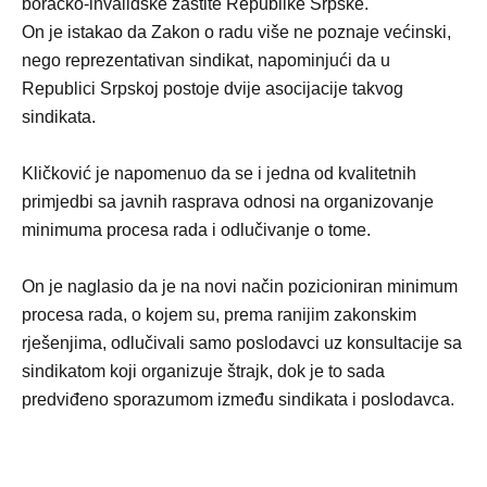
boračko-invalidske zaštite Republike Srpske.
On je istakao da Zakon o radu više ne poznaje većinski,
nego reprezentativan sindikat, napominjući da u
Republici Srpskoj postoje dvije asocijacije takvog
sindikata.
Kličković je napomenuo da se i jedna od kvalitetnih
primjedbi sa javnih rasprava odnosi na organizovanje
minimuma procesa rada i odlučivanje o tome.
On je naglasio da je na novi način pozicioniran minimum
procesa rada, o kojem su, prema ranijim zakonskim
rješenjima, odlučivali samo poslodavci uz konsultacije sa
sindikatom koji organizuje štrajk, dok je to sada
predviđeno sporazumom između sindikata i poslodavca.