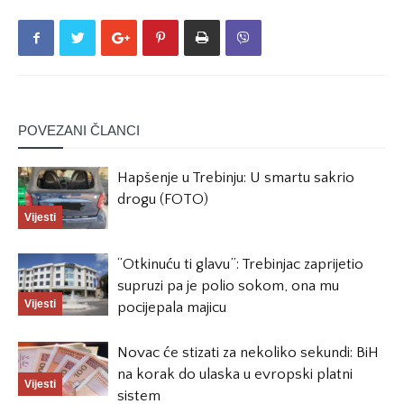
POVEZANI ČLANCI
Hapšenje u Trebinju: U smartu sakrio
drogu (FOTO)
Vijesti
“Otkinuću ti glavu”: Trebinjac zaprijetio
supruzi pa je polio sokom, ona mu
Vijesti
pocijepala majicu
Novac će stizati za nekoliko sekundi: BiH
na korak do ulaska u evropski platni
Vijesti
sistem