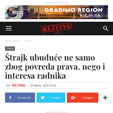
GRADIMO REGION
Naslovnica
Vijesti
Vijesti
Štrajk ubuduće ne samo
zbog povreda prava, nego i
interesa radnika
REJTING
Od
-
22 Marta, 2018 13:14
Facebook
Twitter
Google+
GRADIMO REGION