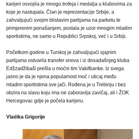
karijeri osvojila je mnogo trofeja i medalja u klubovima za
koje je nastupala. Član je reprezentacije Srbije, a
zahvaljujući svojim blistavim partijama na parketu te
primjerenim ponašanjem, postala je uzor mnogim mladim
sportistima, ne samo u Republici Srpskoj, već i u Srbiji.
Početkom godine u Turskoj je zahvaljujući sjajnim
partijama ostvarila transfer snova i iz dosadašnjeg kluba
Edžzadžibaši prešla u moćni tim Vakifbanke. Iz svega
jasno je da je njena popularnost moć i uticaj među
mladim sportistima sve jači. Rođena je u Trebinju i bez
obzira na slavu koju ima ne zaboravlja zavičaj, ali i ŽOK
Hercegovac gdje je počela karijeru.
Vladika Grigorije