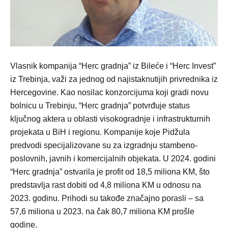
Vlasnik kompanija “Herc gradnja” iz Bileće i “Herc Invest”
iz Trebinja, važi za jednog od najistaknutijih privrednika iz
Hercegovine. Kao nosilac konzorcijuma koji gradi novu
bolnicu u Trebinju, “Herc gradnja” potvrđuje status
ključnog aktera u oblasti visokogradnje i infrastrukturnih
projekata u BiH i regionu. Kompanije koje Pidžula
predvodi specijalizovane su za izgradnju stambeno-
poslovnih, javnih i komercijalnih objekata. U 2024. godini
“Herc gradnja” ostvarila je profit od 18,5 miliona KM, što
predstavlja rast dobiti od 4,8 miliona KM u odnosu na
2023. godinu. Prihodi su takođe značajno porasli – sa
57,6 miliona u 2023. na čak 80,7 miliona KM prošle
godine.