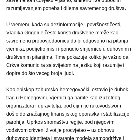
savremenom čovjeku – jasno, smireno i sa dubokim
razumijevanjem potreba i dilema savremenog društva.
U vremenu kada su dezinformacije i površnost česti,
Vladika Grigorije često koristi društvene mreže kao
savremenu propovjedaonicu da bi odgovorio na pitanja
vjernika, podijelio misli i ponudio smjernice u duhovnim i
društvenim pitanjima. Time pokazuje koliko je važno da
Crkva komunicira sa svijetom na jeziku koji razumije i
dopire do što većeg broja ljudi.
Kao episkop zahumsko-hercegovački, ostavio je dubok
trag u Hercegovini. Vjernici ga pamte kao izuzetnog
organizatora i upravitelja, pod čijim je rukovodstvom
došlo do značajnog finansijskog oporavka i stabilizacije
parohija. Uprkos siromaštvu regije, pod njegovim
vođstvom crkveni život je procvjetao – uz obnovu
duhovnog identiteta i stvaranje modela samoodržive i