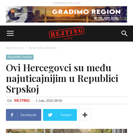
GRADIMO REGION
Naslovnica
Republika Srpska
Republika Srpska
Ovi Hercegovci su među
najuticajnijim u Republici
Srpskoj
REJTING
Od
-
1 Jula, 2025 08:59
Facebook
Twitter