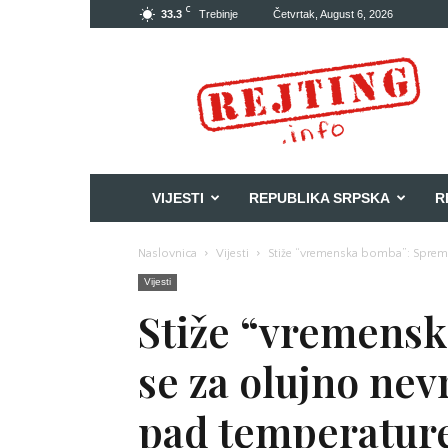
C
33.3
Trebinje
Četvrtak, August 6, 2026
Rejting
VIJESTI
REPUBLIKA SRPSKA
R
Naslovnica
Vijesti
Stiže “vremenska bomba”: Spremite
Vijesti
Stiže “vremens
se za olujno nev
pad temperatur