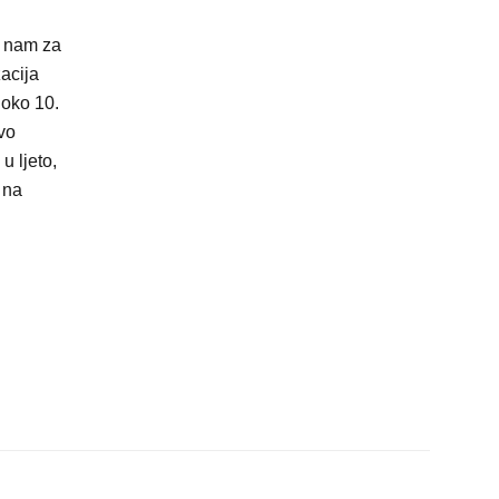
k nam za
zacija
 oko 10.
vo
u ljeto,
 na