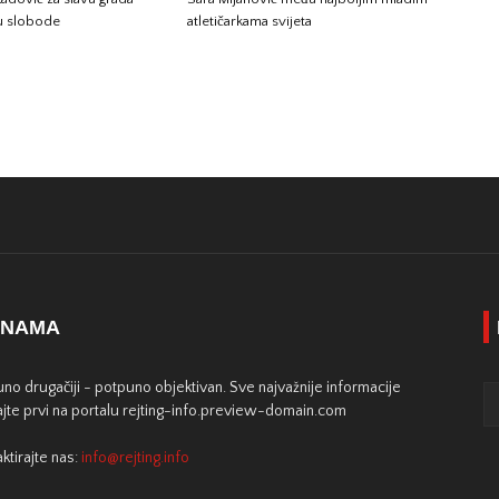
gu slobode
atletičarkama svijeta
 NAMA
no drugačiji - potpuno objektivan. Sve najvažnije informacije
jte prvi na portalu rejting-info.preview-domain.com
ktirajte nas:
info@rejting.info