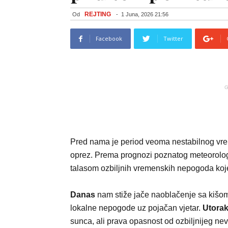
REJTING
Od
-
1 Juna, 2026 21:56
Facebook
Twitter
G
Pred nama je period veoma nestabilnog vr
oprez. Prema prognozi poznatog meteorolog
talasom ozbiljnih vremenskih nepogoda koj
Danas
nam stiže jače naoblačenje sa kišom
lokalne nepogode uz pojačan vjetar.
Utora
sunca, ali prava opasnost od ozbiljnijeg n