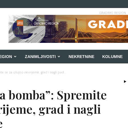
GRADIMO REGION
EGION
ZANIMLJIVOSTI
NEKRETNINE
KOLUMNE
 se za olujno nevrijeme, grad i nagli pad...
ka bomba”: Spremite
rijeme, grad i nagli
e