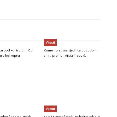
Vijesti
jicu pod kontrolom: Od
Komemorativna sjednica povodom
vuje helikopter
smrti prof. dr Mijata Prcovića
Vijesti
adović za slavu grada
Sara Mijanović među najboljim mladim