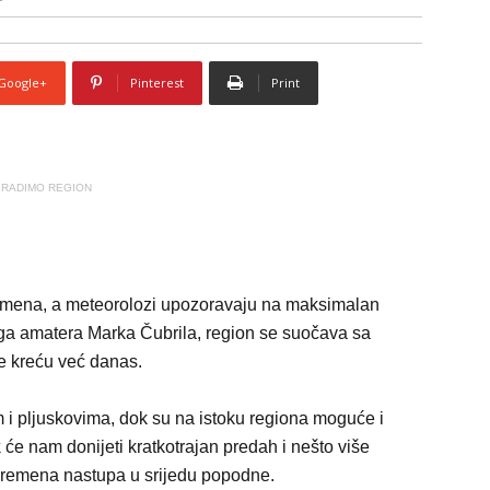
Google+
Pinterest
Print
RADIMO REGION
emena, a meteorolozi upozoravaju na maksimalan
a amatera Marka Čubrila, region se suočava sa
e kreću već danas.
 i pljuskovima, dok su na istoku regiona moguće i
k
će nam donijeti kratkotrajan predah i nešto više
evremena nastupa u srijedu popodne.