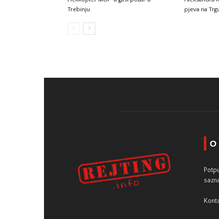
Trebinju
pjeva na Tr
O
Potpu
sazna
Konta