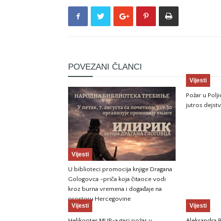
POVEZANI ČLANCI
Vijesti
Požar u Pol
jutros dejst
Vijesti
U biblioteci promocija knjige Dragana
Gologovca -priča koja čitaoce vodi
kroz burna vremena i događaje na
prostoru Hercegovine
Vijesti
Vijesti
Helikopter MUP-a gasi požar u
Aleksandra R