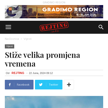
GRADIMO REGION
Naslovnica
Vijesti
Vijesti
Stiže velika promjena
vremena
REJTING
Od
-
22 Juna, 2024 09:12
Facebook
Twitter