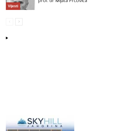
prof. dr Mijata Prcovića
Vijesti