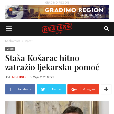
GRADIMO REGION
Naslovnica
Vijesti
Vijesti
Staša Košarac hitno
zatražio ljekarsku pomoć
REJTING
Od
-
5 Maja, 2026 09:21
Facebook
Twitter
Google+