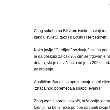
G
Zbog sukoba na Bliskom istoku postoji rea
kako u svijetu, tako i u Bosni i Hercegovini.
Kako javlja “Gardijan” pozivajući se na pod
je da poskupi za čak 9% čim se trgovanje na
dolara, što je najviši nivo od juna 2025, 
postrojenja.
Analitičari Barklejsa upozoravaju da bi cije
“značajnog poremećaja snabdijevanja”.
Zbog toga su brojni vozači, brže-bolje, odm
krenuli na benzinske pumpe napuniti svoje