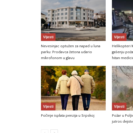
Vijesti
Vijesti
Nevesinjac optužen za napad u luna
Helikopteri
parku: Prodavca žetona udario
gašenju požar
mikrofonom u glavu
hitan medici
Vijesti
Vijesti
Počinje isplata penzija u Srpskoj
Požar u Pol
jutros dejst