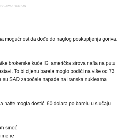
RADIMO REGION
lna mogućnost da dođe do naglog poskupljenja goriva,
atke brokerske kuće IG, američka sirova nafta na putu
stavi. To bi cijenu barela moglo podići na više od 73
kada su SAD započele napade na iranska nuklearna
na nafte mogla dostići 80 dolara po barelu u slučaju
ah sinoć
 limene