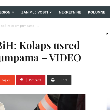
EGION
ZANIMLJIVOSTI
NEKRETNINE
KOLUMNE
ed noći na nekim pumpama –...
BiH: Kolaps usred
pumpama – VIDEO
Google+
Pinterest
Print