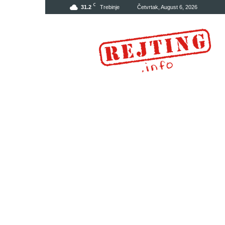
C
31.2
Trebinje
Četvrtak, August 6, 2026
Rejting