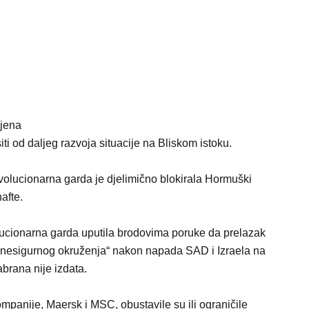
jena
siti od daljeg razvoja situacije na Bliskom istoku.
olucionarna garda je djelimično blokirala Hormuški
afte.
volucionarna garda uputila brodovima poruke da prelazak
“nesigurnog okruženja“ nakon napada SAD i Izraela na
brana nije izdata.
mpanije, Maersk i MSC, obustavile su ili ograničile