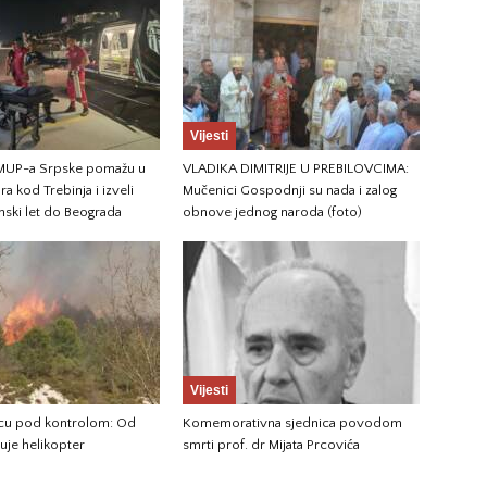
Vijesti
 MUP-a Srpske pomažu u
VLADIKA DIMITRIJE U PREBILOVCIMA:
a kod Trebinja i izveli
Mučenici Gospodnji su nada i zalog
nski let do Beograda
obnove jednog naroda (foto)
Vijesti
jicu pod kontrolom: Od
Komemorativna sjednica povodom
vuje helikopter
smrti prof. dr Mijata Prcovića