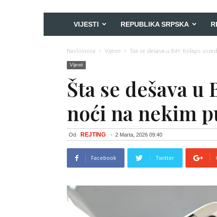
VIJESTI
REPUBLIKA SRPSKA
R
Naslovnica
Vijesti
Šta se dešava u BiH: Kolaps usr
Vijesti
Šta se dešava u 
noći na nekim 
REJTING
Od
-
2 Marta, 2026 09:40
Facebook
Twitter