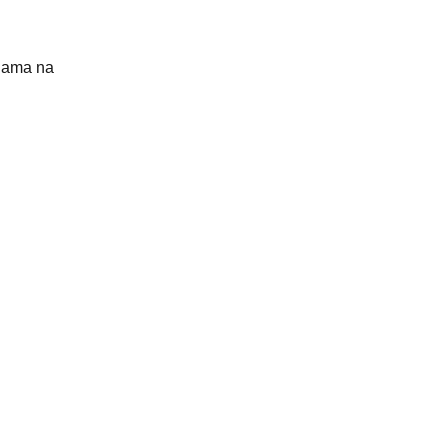
nama na
i