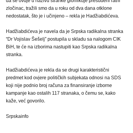
da se ovdje u nazivu stranke glorifikuje presuđeni ratni
zločinac, tražili smo da u roku od dva dana otklone
nedostatak, što je i učinjeno – rekla je Hadžiabdićeva.
Hadžiabdićeva je navela da je Srpska radikalna stranka
“Dr Vojislav Šešelj” postupila u skladu sa nalogom CIK
BiH, te će na izborima nastupiti kao Srpska radikalna
stranka.
Hadžiabdićeva je rekla da se drugi karakteristični
predmet kod ovjere političkih subjekata odnosi na SDS
koji nije podnio broj računa za finansiranje izborne
kampanje kao ostalih 117 stranaka, o čemu se, kako
kaže, već govorilo.
Srpskainfo