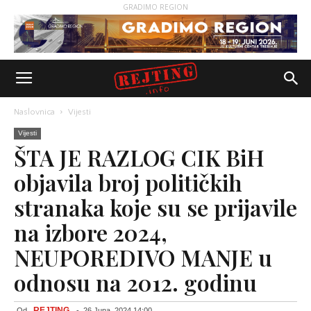
GRADIMO REGION
Naslovnica
Vijesti
Vijesti
ŠTA JE RAZLOG CIK BiH
objavila broj političkih
stranaka koje su se prijavile
na izbore 2024,
NEUPOREDIVO MANJE u
odnosu na 2012. godinu
REJTING
Od
-
26 Juna, 2024 14:00