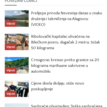
POVEZANI ČLANCI
Prelijepa priroda Nevesinja danas u znaku
druženja i takmičenja na Alagovcu
Vijesti
(VIDEO)
Ribolovački kapitalac uhvaćena na
Bilećkom jezeru, dugačak 2 metra, težak
Vijesti
50 kilograma
Crnogorac krenuo preko granice sa 20
kilograma marihuane sakrivene u
Vijesti
automobilu
Cijene dizela divljaju, stiže novo
poskupljenje
Vijesti
Saobraćaj obustavljen: Teška saobraćajna