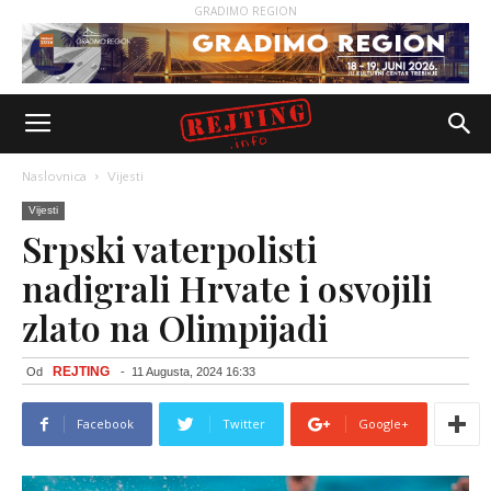
GRADIMO REGION
Naslovnica
Vijesti
Vijesti
Srpski vaterpolisti
nadigrali Hrvate i osvojili
zlato na Olimpijadi
REJTING
Od
-
11 Augusta, 2024 16:33
Facebook
Twitter
Google+