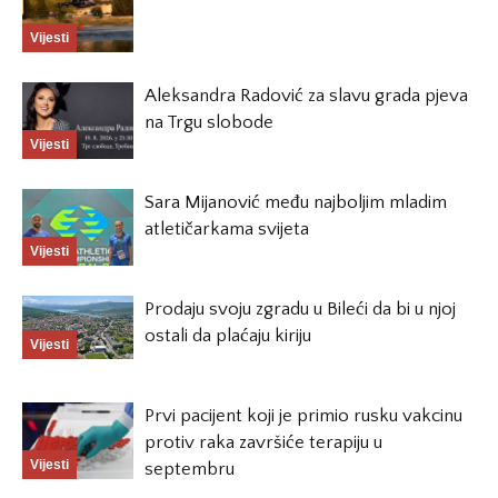
Vijesti
Aleksandra Radović za slavu grada pjeva
na Trgu slobode
Vijesti
Sara Mijanović među najboljim mladim
atletičarkama svijeta
Vijesti
Prodaju svoju zgradu u Bileći da bi u njoj
ostali da plaćaju kiriju
Vijesti
Prvi pacijent koji je primio rusku vakcinu
protiv raka završiće terapiju u
Vijesti
septembru