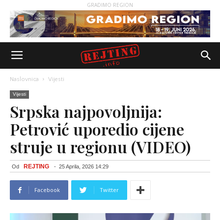
GRADIMO REGION
Naslovnica
Vijesti
Vijesti
Srpska najpovoljnija:
Petrović uporedio cijene
struje u regionu (VIDEO)
REJTING
Od
-
25 Aprila, 2026 14:29
Facebook
Twitter