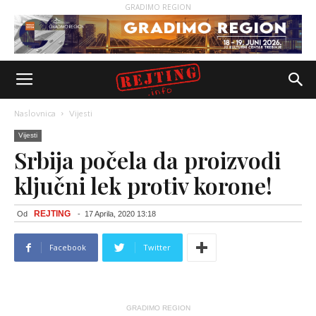
GRADIMO REGION
Naslovnica
Vijesti
Vijesti
Srbija počela da proizvodi
ključni lek protiv korone!
REJTING
Od
-
17 Aprila, 2020 13:18
Facebook
Twitter
GRADIMO REGION