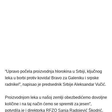
“Upravo počela proizvodnja hlorokina u Srbiji, ključnog
leka u borbi protiv kovida! Bravo za Galeniku i srpske
radnike!”, napisao je predsednik Srbije Aleksandar Vučić.
Proizvodnjom leka u našoj zemlji obezbedićemo dovoljne
količine i na taj način ćemo se spremiti za jesen”,
potvrdila je i direktorka RFZO Sanja Radojević Škodrić.