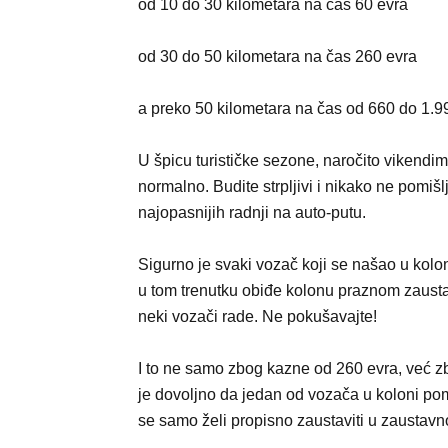
od 10 do 30 kilometara na čas 60 evra
od 30 do 50 kilometara na čas 260 evra
a preko 50 kilometara na čas od 660 do 1.9
U špicu turističke sezone, naročito vikendima
normalno. Budite strpljivi i nikako ne pomiš
najopasnijih radnji na auto-putu.
Sigurno je svaki vozač koji se našao u kolon
u tom trenutku obiđe kolonu praznom zaustav
neki vozači rade. Ne pokušavajte!
I to ne samo zbog kazne od 260 evra, već zb
je dovoljno da jedan od vozača u koloni pomisl
se samo želi propisno zaustaviti u zaustavnoj