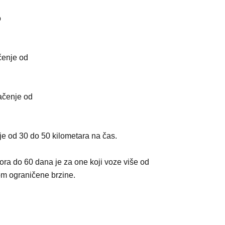
o
čenje od
ačenje od
e od 30 do 50 kilometara na čas.
ora do 60 dana je za one koji voze više od
om ograničene brzine.