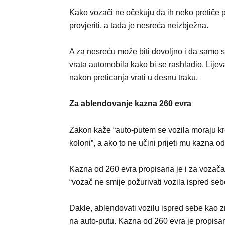
Kako vozači ne očekuju da ih neko pretiče p
provjeriti, a tada je nesreća neizbježna.
A za nesreću može biti dovoljno i da samo su
vrata automobila kako bi se rashladio. Lijev
nakon preticanja vrati u desnu traku.
Za ablendovanje kazna 260 evra
Zakon kaže “auto-putem se vozila moraju kr
koloni”, a ako to ne učini prijeti mu kazna o
Kazna od 260 evra propisana je i za vozača 
“vozač ne smije požurivati vozila ispred seb
Dakle, ablendovati vozilu ispred sebe kao z
na auto-putu. Kazna od 260 evra je propisan