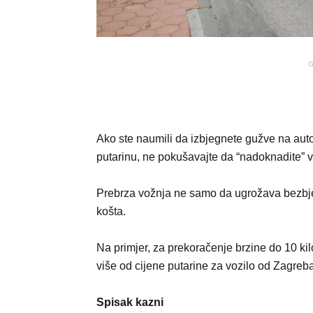
G
Ako ste naumili da izbjegnete gužve na autop
putarinu, ne pokušavajte da “nadoknadite” v
Prebrza vožnja ne samo da ugrožava bezbj
košta.
Na primjer, za prekoračenje brzine do 10 kil
više od cijene putarine za vozilo od Zagreba
Spisak kazni