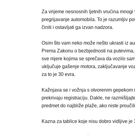
Za vrijeme nesnosnih ljetnih vrućina mnogi v
pregrijavanje automobila. To je razumljiv p
činiti i ostavljati ga izvan nadzora.
Osim što vam neko može nešto ukrasti iz aut
Prema Zakonu o bezbjednosti na putevima, v
sve mjere kojima se sprečava da vozilo samo
uključuje gašenje motora, zaključavanje voz
za to je 30 evra.
Kažnjava se i vožnja s otvorenim gepekom iz 
prekrivaju registraciju. Dakle, ne razmišljajt
predmet do najbliže plaže, ako niste proučili
Kazna za tablice koje nisu dobro vidljive je 