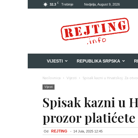
C
32.3
Trebinje
Nedjelja, August 9, 2026
Rejting
VIJESTI
REPUBLIKA SRPSKA
R
Naslovnica
Vijesti
Spisak kazni u Hrvatskoj: Za otvo
Vijesti
Spisak kazni u H
prozor platićete
REJTING
Od
-
14 Jula, 2025 12:45