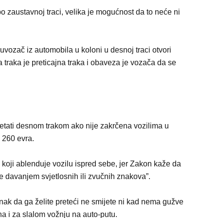
o zaustavnoj traci, velika je mogućnost da to neće ni
vozač iz automobila u koloni u desnoj traci otvori
a traka je preticajna traka i obaveza je vozača da se
etati desnom trakom ako nije zakrčena vozilima u
d 260 evra.
koji ablenduje vozilu ispred sebe, jer Zakon kaže da
e davanjem svjetlosnih ili zvučnih znakova”.
nak da ga želite preteći ne smijete ni kad nema gužve
a i za slalom vožnju na auto-putu.