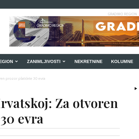
GRADIMO REGION
EGION
ZANIMLJIVOSTI
NEKRETNINE
KOLUMNE
ren prozor platićete 30 evra
rvatskoj: Za otvoren
 30 evra