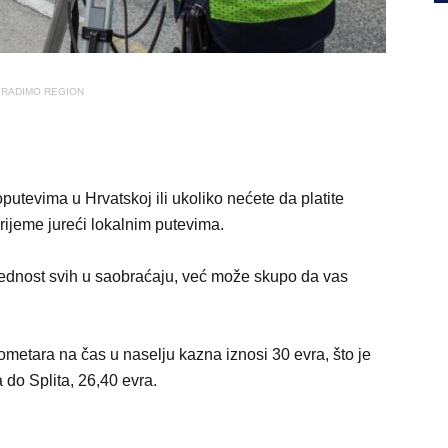
RADIMO REGION
utevima u Hrvatskoj ili ukoliko nećete da platite
rijeme jureći lokalnim putevima.
ednost svih u saobraćaju, već može skupo da vas
ometara na čas u naselju kazna iznosi 30 evra, što je
 do Splita, 26,40 evra.