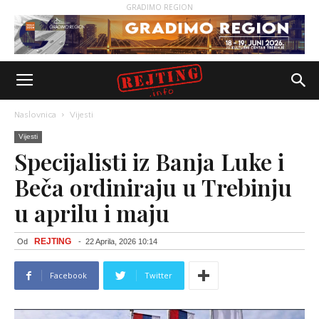
GRADIMO REGION
Naslovnica
Vijesti
Vijesti
Specijalisti iz Banja Luke i
Beča ordiniraju u Trebinju
u aprilu i maju
REJTING
Od
-
22 Aprila, 2026 10:14
Facebook
Twitter