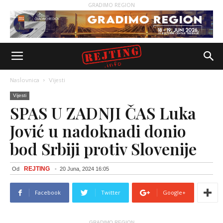
GRADIMO REGION
Naslovnica
Vijesti
Vijesti
SPAS U ZADNJI ČAS Luka
Jović u nadoknadi donio
bod Srbiji protiv Slovenije
REJTING
Od
-
20 Juna, 2024 16:05
Facebook
Twitter
Google+
GRADIMO REGION