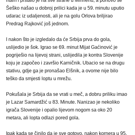
ritam i prštalo je na sve strane u Minhenu, a ponovo se
Šeško našao u dobroj prilici kada je u 59. minutu uputio
udarac iz udaljenosti, ali je na golu Orlova briljirao
Predrag Rajković još jednom.
I nakon što je izgledalo da će Srbija prva do gola,
uslijedio je šok. Igrao se 69. minut Mijat Gaćinović je
pogriješio na lijevoj strani, uslijedila je kontra Slovenije
koju je započeo i završio Karničnik. Ubacio se na drugu
stativu, gdje ga je pronašao Elšnik, a ovome nije bilo
teško da smjesti loptu u mrežu.
Pokušala je Srbija da se vrati u meč, a dobru priliku imao
je Lazar Samardžić u 83. Minute. Nanizao je nekoliko
igrača Slovenije i opalio lijevom nogom sa oko 20
metara, ali lopta odlazi pored gola.
Ipak kada se činilo da je sve gotovo, nakon kornera u 95.