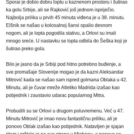
Šporar je dobio dobru loptu u kaznenom prostoru i šutirao
ka golu Srbije, ali se Rajković još jednom ispriječio.
Najbolja prilika u prvih 45 minuta viđena je u 38. minutu.
Elšnik se našao u kolosalnoj šansi opalio desnom
nogom, ali je lopta pogodila stativu, a Orlovi su imali
mnogo sreće. U nastavku se lopta odbila do Šeška koji je
šutirao preko gola.
Bilo je jasno da je Srbiji pod hitno potrebno buđenje, a
sve promašaje Slovenije mogao je da kazni Aleksandar
Mitrović kada se našao sam ispred golmana Oblaka u 42.
Minutu, ali je čuvar mreže Atletiko Madrida izašao kao
pobjednik i zaustavio udarac popularnog Mitra.
Probudili su se Orlovi u drugom poluvremenu. Već u 47.
Minutu Mitrović je imao novu fantastičnu priliku, ali je
ponovo Oblak izašao kao pobjednik. Natavljen je sjajan