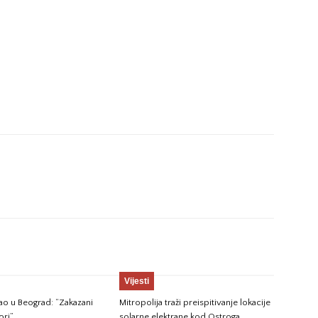
Vijesti
gao u Beograd: “Zakazani
Mitropolija traži preispitivanje lokacije
ori”
solarne elektrane kod Ostroga