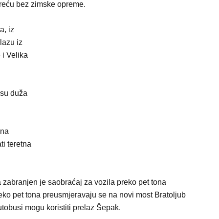
kreću bez zimske opreme.
a, iz
lazu iz
i Velika
isu duža
 na
i teretna
zabranjen je saobraćaj za vozila preko pet tona
eko pet tona preusmjeravaju se na novi most Bratoljub
utobusi mogu koristiti prelaz Šepak.