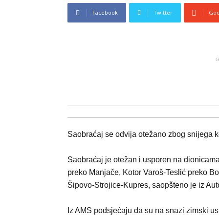
Facebook
Twitter
Goo
G
Saobraćaj se odvija otežano zbog snijega 
Saobraćaj je otežan i usporen na dionica
preko Manjače, Kotor Varoš-Teslić preko Bor
Šipovo-Strojice-Kupres, saopšteno je iz Au
Iz AMS podsjećaju da su na snazi zimski us