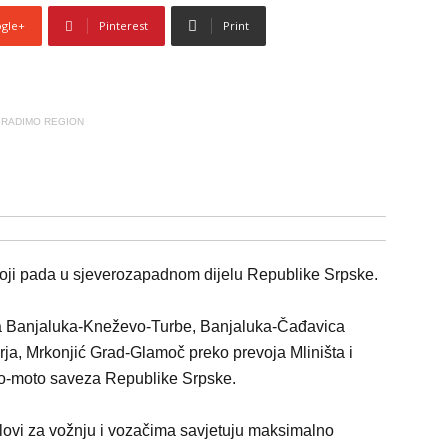
gle+
Pinterest
Print
RADIMO REGION
koji pada u sjeverozapadnom dijelu Republike Srpske.
ma Banjaluka-Kneževo-Turbe, Banjaluka-Čađavica
ja, Mrkonjić Grad-Glamoč preko prevoja Mliništa i
to-moto saveza Republike Srpske.
lovi za vožnju i vozačima savjetuju maksimalno