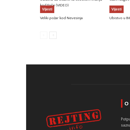
kod Foče (VIDEO)
Vijesti
Vijesti
Veliki požar kod Nevesinja
Ubistvo u Bi
O
Potpu
sazna