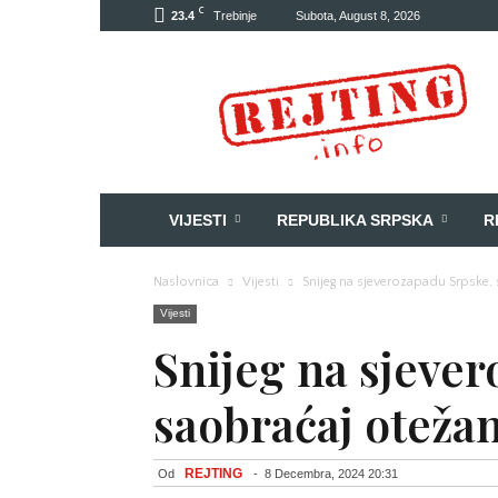
C
23.4
Trebinje
Subota, August 8, 2026
Rejting
VIJESTI
REPUBLIKA SRPSKA
R
Naslovnica
Vijesti
Snijeg na sjeverozapadu Srpske, 
Vijesti
Snijeg na sjeve
saobraćaj otežan
REJTING
Od
-
8 Decembra, 2024 20:31