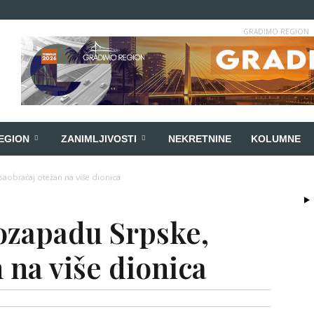
GRADIMO REGION
EGION
ZANIMLJIVOSTI
NEKRETNINE
KOLUMNE
saobraćaj otežan na više dionica
rozapadu Srpske,
 na više dionica