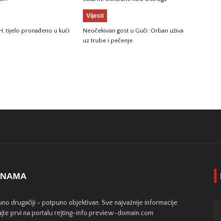
Vijesti
H, tijelo pronađeno u kući
Neočekivan gost u Guči: Orban uživa
uz trube i pečenje
 NAMA
no drugačiji - potpuno objektivan. Sve najvažnije informacije
jte prvi na portalu rejting-info.preview-domain.com