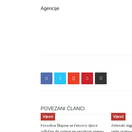
Agencije
POVEZANI ČLANCI
Vijesti
Vijesti
Porodica Škipina sa četvoro djece
Zelenski sti
odlučna da ostane na seoskom imanju
važni razgov