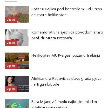
Požar u Poljicu pod kontrolom: Od jutros
dejstvuje helikopter
Vijesti
Komemorativna sjednica povodom smrti
prof. dr Mijata Prcovića
Vijesti
Helikopter MUP-a gasi požar u Trebinju
Vijesti
Aleksandra Radović za slavu grada pjeva
na Trgu slobode
Vijesti
Sara Mijanović među najboljim mladim
atletičarkama svijeta