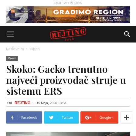
GRADIMO REGION
Naslovnica
Vijesti
Vijesti
Skoko: Gacko trenutno
najveći proizvođač struje u
sistemu ERS
REJTING
Od
-
15 Maja, 2026 13:58
Facebook
Twitter
Google+