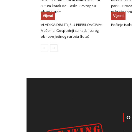
Novac će stizati za nekoliko sekundi:
Nevesinjac o
BiH na korak do ulaska u evropski
parku: Prod
platni sistem
mikrofonom 
Vijesti
Vijesti
VLADIKA DIMITRIJE U PREBILOVCIMA:
Počinje ispla
Mučenici Gospodnji su nada i zalog
obnove jednog naroda (foto)
O