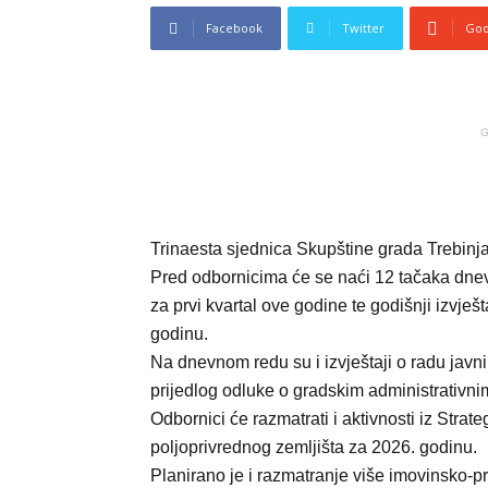
Facebook
Twitter
Goo
G
Trinaesta sjednica Skupštine grada Trebinj
Pred odbornicima će se naći 12 tačaka dnev
za prvi kvartal ove godine te godišnji izvje
godinu.
Na dnevnom redu su i izvještaji o radu javn
prijedlog odluke o gradskim administrativn
Odbornici će razmatrati i aktivnosti iz Strate
poljoprivrednog zemljišta za 2026. godinu.
Planirano je i razmatranje više imovinsko-pr