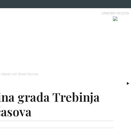
GRADIMO REGION
ja danas od devet časova
ina grada Trebinja
časova