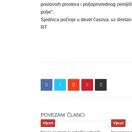
poslovnih prostora i poljoprivrednog zemlji
polje“.
Sjednica počinje u devet časova, uz direta
RT
POVEZANI ČLANCI
Vijesti
Vijesti