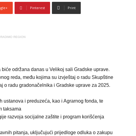
gle+
Pinterest
Print
RADIMO REGION
a biće održana danas u Velikoj sali Gradske uprave.
nog reda, među kojima su izvještaj o radu Skupštine
štaj o radu gradonačelnika i Gradske uprave za 2025.
ih ustanova i preduzeća, kao i Agrarnog fonda, te
im taksama
gije razvoja socijalne zaštite i program korišćenja
avnih pitanja, uključujući prijedloge odluka o zakupu