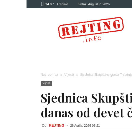
C
24.8
Trebinje
Petak, August 7, 2026
Rejting
Naslovnica
Vijesti
Sjednica Skupština grada Trebin
Vijesti
Sjednica Skupšt
danas od devet 
REJTING
Od
-
28 Aprila, 2026 08:21