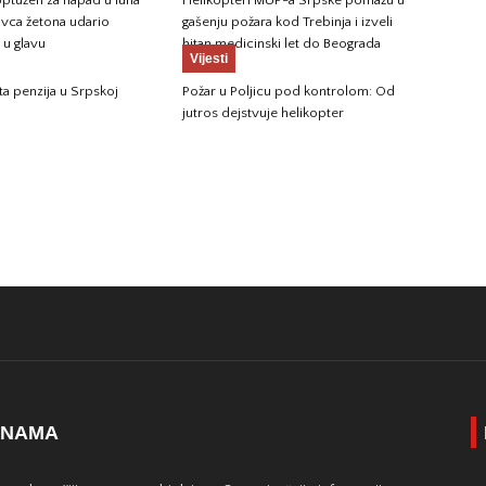
ptužen za napad u luna
Helikopteri MUP-a Srpske pomažu u
avca žetona udario
gašenju požara kod Trebinja i izveli
u glavu
hitan medicinski let do Beograda
Vijesti
ta penzija u Srpskoj
Požar u Poljicu pod kontrolom: Od
jutros dejstvuje helikopter
 NAMA