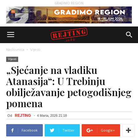
GRADIMO REGION
Naslovnica
Vijesti
Vijesti
„Sjećanje na vladiku
Atanasija“: U Trebinju
obilježavanje petogodišnjeg
pomena
REJTING
Od
-
4 Marta, 2026 21:18
Facebook
Twitter
Google+