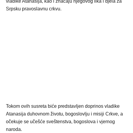
vladike Atanasija, kao i značaju njegovog lika i djela za
Srpsku pravoslavnu crkvu.
Tokom ovih susreta biće predstavljen doprinos vladike
Atanasija duhovnom životu, bogoslovlju i misiji Crkve, a
očekuje se učešće sveštenstva, bogoslova i vjernog
naroda.