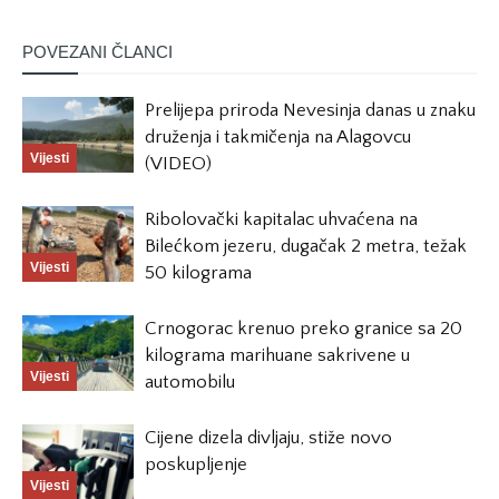
POVEZANI ČLANCI
Prelijepa priroda Nevesinja danas u znaku
druženja i takmičenja na Alagovcu
Vijesti
(VIDEO)
Ribolovački kapitalac uhvaćena na
Bilećkom jezeru, dugačak 2 metra, težak
Vijesti
50 kilograma
Crnogorac krenuo preko granice sa 20
kilograma marihuane sakrivene u
Vijesti
automobilu
Cijene dizela divljaju, stiže novo
poskupljenje
Vijesti