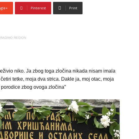
gle+
Pinterest
Print
RADIMO REGION
 preživio niko. Ja zbog toga zločina nikada nisam imala
četiri tetke, moja dva strica. Dakle ja, moj otac, moja
e porodice zbog ovoga zločina”