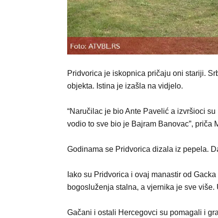
Pridvorica je iskopnica pričaju oni stariji. S
objekta. Istina je izašla na vidjelo.
“Naručilac je bio Ante Pavelić a izvršioci su
vodio to sve bio je Bajram Banovac”, priča M
Godinama se Pridvorica dizala iz pepela. Da
Iako su Pridvorica i ovaj manastir od Gacka
bogosluženja stalna, a vjernika je sve više.
Gačani i ostali Hercegovci su pomagali i gra