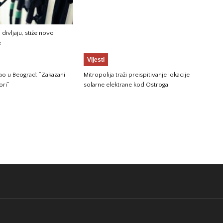
 divljaju, stiže novo
e
Vijesti
gao u Beograd: “Zakazani
Mitropolija traži preispitivanje lokacije
ori”
solarne elektrane kod Ostroga