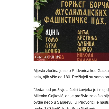
Mjesto zločina je selo Pridvorica kod Gack
sela, njih više od 180. Preživjeli su samo o
“Jedan od preživjela četiri čovjeka je i moj 
Milenko Gojković, on je preživio zato što nij
ovdje nego u Sarajevu. U Pridvorici je nast
preko 180 ljudi”, kaže Srbo Gojković.