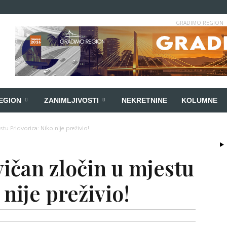
GRADIMO REGION
EGION
ZANIMLJIVOSTI
NEKRETNINE
KOLUMNE
stu Pridvorica: Niko nije preživio!
vičan zločin u mjestu
 nije preživio!