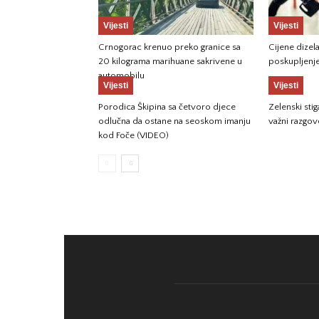
Vijesti
Vijesti
Crnogorac krenuo preko granice sa
Cijene dizela
20 kilograma marihuane sakrivene u
poskupljenj
automobilu
Vijesti
Vijesti
Porodica Škipina sa četvoro djece
Zelenski sti
odlučna da ostane na seoskom imanju
važni razgov
kod Foče (VIDEO)