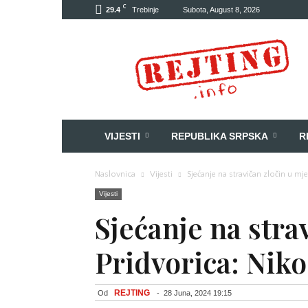
C
29.4
Trebinje
Subota, August 8, 2026
Rejting
VIJESTI
REPUBLIKA SRPSKA
R
Naslovnica
Vijesti
Sjećanje na stravičan zločin u mje
Vijesti
Sjećanje na stra
Pridvorica: Niko
REJTING
Od
-
28 Juna, 2024 19:15