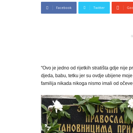
Facebook
Twitter
Goo
G
“Ovo je jedno od rijetkih stratišta gdje nije
djeda, babu, tetku jer su ovdje ubijene moje 
familija nikada nikoga nismo imali od očev