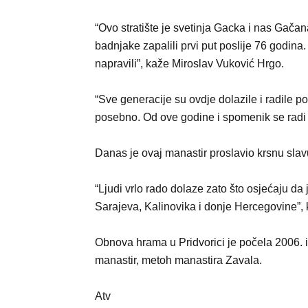
“Ovo stratište je svetinja Gacka i nas Gačana
badnjake zapalili prvi put poslije 76 godina
napravili”, kaže Miroslav Vuković Hrgo.
“Sve generacije su ovdje dolazile i radile
posebno. Od ove godine i spomenik se radi , 
Danas je ovaj manastir proslavio krsnu slavu
“Ljudi vrlo rado dolaze zato što osjećaju da j
Sarajeva, Kalinovika i donje Hercegovine”, 
Obnova hrama u Pridvorici je počela 2006. i
manastir, metoh manastira Zavala.
Atv