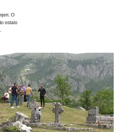
jeri. O
to ostalo
.