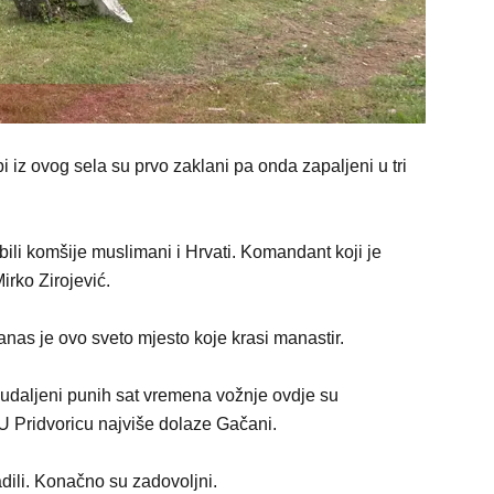
rbi iz ovog sela su prvo zaklani pa onda zapaljeni u tri
 bili komšije muslimani i Hrvati. Komandant koji je
irko Zirojević.
nas je ovo sveto mjesto koje krasi manastir.
 udaljeni punih sat vremena vožnje ovdje su
 U Pridvoricu najviše dolaze Gačani.
dili. Konačno su zadovoljni.