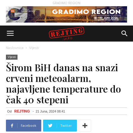
GRADIMO REGION
Naslovnica
Vijesti
Vijesti
Širom BiH danas na snazi
crveni meteoalarm,
najavljene temperature do
čak 40 stepeni
REJTING
Od
-
21 Juna, 2024 08:41
Facebook
Twitter