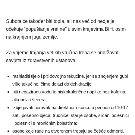
Subota će također biti topla, ali nas već od nedjelje
očekuje “popuštanje vreline” u svim krajevima BiH, osim
na krajnjem jugu zemlje.
Za vrijeme trajanja velikih vrućina treba se pridržavati
savjeta iz zdravstvenih ustanova:
rashladiti tijelo i piti dovoljno tekućine, jer se znojenjem gubi
više tekućine, čime dolazi do dehidracije;
piti negaziranu vodu te niskokalorične napitke bez kofeina,
alkohola i šećera;
izbjegavati boravak na direktnom suncu u periodu od 10-17
sati, posebno djeca, trudnice, starije osobe, srčani bolesnici
i bolesnici s hroničnim bolestima;
osobe koje rade na otvorenom trebaju se češće odmoriti,