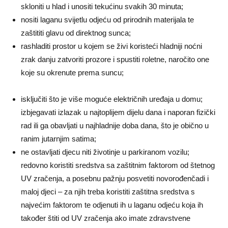
skloniti u hlad i unositi tekućinu svakih 30 minuta;
nositi laganu svijetlu odjeću od prirodnih materijala te
zaštititi glavu od direktnog sunca;
rashladiti prostor u kojem se živi koristeći hladniji noćni
zrak danju zatvoriti prozore i spustiti roletne, naročito one
koje su okrenute prema suncu;
isključiti što je više moguće električnih uređaja u domu;
izbjegavati izlazak u najtoplijem dijelu dana i naporan fizički
rad ili ga obavljati u najhladnije doba dana, što je obično u
ranim jutarnjim satima;
ne ostavljati djecu niti životinje u parkiranom vozilu;
redovno koristiti sredstva sa zaštitnim faktorom od štetnog
UV zračenja, a posebnu pažnju posvetiti novorođenčadi i
maloj djeci – za njih treba koristiti zaštitna sredstva s
najvećim faktorom te odjenuti ih u laganu odjeću koja ih
također štiti od UV zračenja ako imate zdravstvene