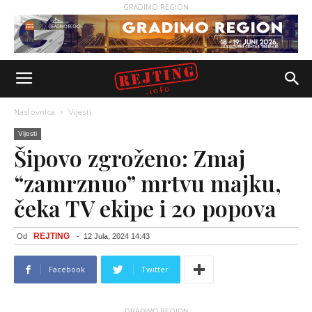
GRADIMO REGION
Naslovnica
Vijesti
Vijesti
Šipovo zgroženo: Zmaj
“zamrznuo” mrtvu majku,
čeka TV ekipe i 20 popova
REJTING
Od
-
12 Jula, 2024 14:43
Facebook
Twitter
GRADIMO REGION