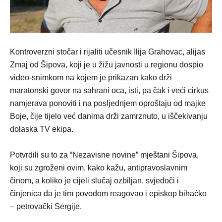
Kontroverzni stočar i rijaliti učesnik Ilija Grahovac, alijas
Zmaj od Šipova, koji je u žižu javnosti u regionu dospio
video-snimkom na kojem je prikazan kako drži
maratonski govor na sahrani oca, isti, pa čak i veći cirkus
namjerava ponoviti i na posljednjem oproštaju od majke
Boje, čije tijelo već danima drži zamrznuto, u iščekivanju
dolaska TV ekipa.
Potvrdili su to za “Nezavisne novine” mještani Šipova,
koji su zgroženi ovim, kako kažu, antipravoslavnim
činom, a koliko je cijeli slučaj ozbiljan, svjedoči i
činjenica da je tim povodom reagovao i episkop bihaćko
– petrovački Sergije.