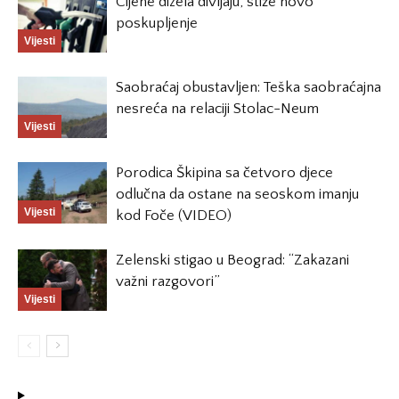
Cijene dizela divljaju, stiže novo
poskupljenje
Vijesti
Saobraćaj obustavljen: Teška saobraćajna
nesreća na relaciji Stolac-Neum
Vijesti
Porodica Škipina sa četvoro djece
odlučna da ostane na seoskom imanju
Vijesti
kod Foče (VIDEO)
Zelenski stigao u Beograd: “Zakazani
važni razgovori”
Vijesti