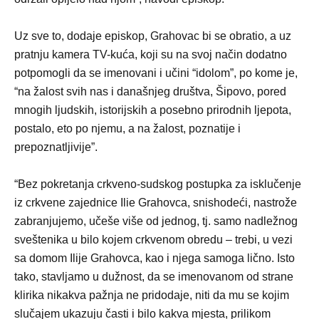
Uz sve to, dodaje episkop, Grahovac bi se obratio, a uz
pratnju kamera TV-kuća, koji su na svoj način dodatno
potpomogli da se imenovani i učini “idolom”, po kome je,
“na žalost svih nas i današnjeg društva, Šipovo, pored
mnogih ljudskih, istorijskih a posebno prirodnih ljepota,
postalo, eto po njemu, a na žalost, poznatije i
prepoznatljivije”.
“Bez pokretanja crkveno-sudskog postupka za isklučenje
iz crkvene zajednice Ilie Grahovca, snishodeći, nastrože
zabranjujemo, učeše više od jednog, tj. samo nadležnog
sveštenika u bilo kojem crkvenom obredu – trebi, u vezi
sa domom Ilije Grahovca, kao i njega samoga lično. Isto
tako, stavljamo u dužnost, da se imenovanom od strane
klirika nikakva pažnja ne pridodaje, niti da mu se kojim
slučajem ukazuju časti i bilo kakva mjesta, prilikom