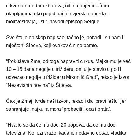
crkveno-narodnih zborova, niti na pojedinačnim
okupljanima oko pojedinačnih vjerskih obreda –
molitvoslovlja, i sl.”, navodi episkop Sergije.
Sve što je episkop napisao, tačno je, potvrdili su nam i
mještani Šipova, koji ovakav čin ne pamte.
“Pokušava Zmaj od toga napraviti cirkus. Majka mu je već
10 – 15 dana negdje u frižideru, on ju je stavio u golf i
odvezao negdje u frižider u Mrkonjić Grad”, rekao je izvor
“Nezavisnih novina” iz Šipova.
Čak je Zmaj, tvrde naši izvori, rekao i da “pravi feštu” jer
sahranjuje majku, a mora “prebaciti i oca i brata”.
“Hvalio se da će mu doći 20 popova, da će mu doći
televizija. Ne lezi vraže, kada je nedavno došao vladika,