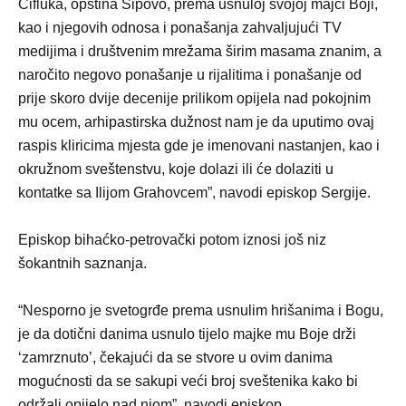
Čifluka, opština Šipovo, prema usnuloj svojoj majci Boji,
kao i njegovih odnosa i ponašanja zahvaljujući TV
medijima i društvenim mrežama širim masama znanim, a
naročito negovo ponašanje u rijalitima i ponašanje od
prije skoro dvije decenije prilikom opijela nad pokojnim
mu ocem, arhipastirska dužnost nam je da uputimo ovaj
raspis kliricima mjesta gde je imenovani nastanjen, kao i
okružnom sveštenstvu, koje dolazi ili će dolaziti u
kontatke sa Ilijom Grahovcem”, navodi episkop Sergije.
Episkop bihaćko-petrovački potom iznosi još niz
šokantnih saznanja.
“Nesporno je svetogrđe prema usnulim hrišanima i Bogu,
je da dotični danima usnulo tijelo majke mu Boje drži
‘zamrznuto’, čekajući da se stvore u ovim danima
mogućnosti da se sakupi veći broj sveštenika kako bi
održali opijelo nad njom”, navodi episkop.