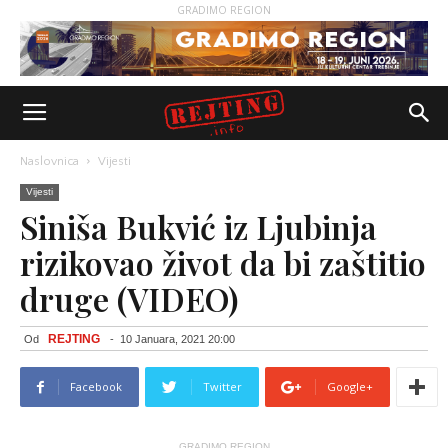
GRADIMO REGION
Naslovnica
Vijesti
Vijesti
Siniša Bukvić iz Ljubinja
rizikovao život da bi zaštitio
druge (VIDEO)
REJTING
Od
-
10 Januara, 2021 20:00
Facebook
Twitter
Google+
GRADIMO REGION