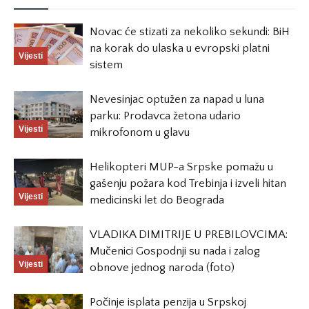
Novac će stizati za nekoliko sekundi: BiH
na korak do ulaska u evropski platni
Vijesti
sistem
Nevesinjac optužen za napad u luna
parku: Prodavca žetona udario
Vijesti
mikrofonom u glavu
Helikopteri MUP-a Srpske pomažu u
gašenju požara kod Trebinja i izveli hitan
Vijesti
medicinski let do Beograda
VLADIKA DIMITRIJE U PREBILOVCIMA:
Mučenici Gospodnji su nada i zalog
Vijesti
obnove jednog naroda (foto)
Počinje isplata penzija u Srpskoj