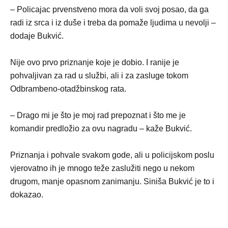
– Policajac prvenstveno mora da voli svoj posao, da ga
radi iz srca i iz duše i treba da pomaže ljudima u nevolji –
dodaje Bukvić.
Nije ovo prvo priznanje koje je dobio. I ranije je
pohvaljivan za rad u službi, ali i za zasluge tokom
Odbrambeno-otadžbinskog rata.
– Drago mi je što je moj rad prepoznat i što me je
komandir predložio za ovu nagradu – kaže Bukvić.
Priznanja i pohvale svakom gode, ali u policijskom poslu
vjerovatno ih je mnogo teže zaslužiti nego u nekom
drugom, manje opasnom zanimanju. Siniša Bukvić je to i
dokazao.