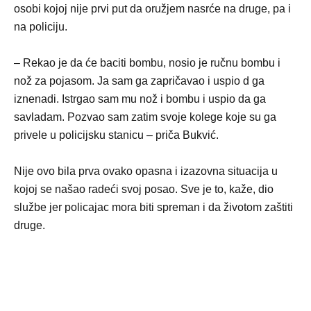
osobi kojoj nije prvi put da oružjem nasrće na druge, pa i
na policiju.
– Rekao je da će baciti bombu, nosio je ručnu bombu i
nož za pojasom. Јa sam ga zapričavao i uspio d ga
iznenadi. Istrgao sam mu nož i bombu i uspio da ga
savladam. Pozvao sam zatim svoje kolege koje su ga
privele u policijsku stanicu – priča Bukvić.
Nije ovo bila prva ovako opasna i izazovna situacija u
kojoj se našao radeći svoj posao. Sve je to, kaže, dio
službe jer policajac mora biti spreman i da životom zaštiti
druge.