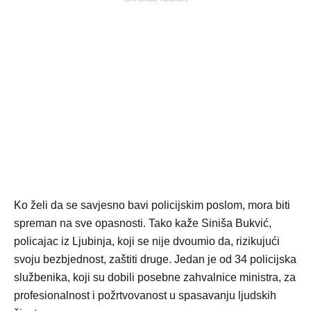
Ko želi da se savjesno bavi policijskim poslom, mora biti
spreman na sve opasnosti. Tako kaže Siniša Bukvić,
policajac iz Ljubinja, koji se nije dvoumio da, rizikujući
svoju bezbjednost, zaštiti druge. Јedan je od 34 policijska
službenika, koji su dobili posebne zahvalnice ministra, za
profesionalnost i požrtvovanost u spasavanju ljudskih