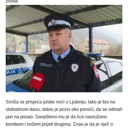
života.
Siniša se prisjeća julske noći u Ljubinju. Iako je bio na
slobodnom danu, dobio je poziv oko ponoći, da se odmah
javi na posao. Saopšteno mu je da lice naoružano
bombom i nožem prijeti drugima. Znao je da je riječ o