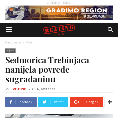
GRADIMO REGION
Naslovnica
Vijesti
Vijesti
Sedmorica Trebinjaca
nanijela povrede
sugrađaninu
REJTING
Od
-
2 Jula, 2024 15:15
Facebook
Twitter
Google+