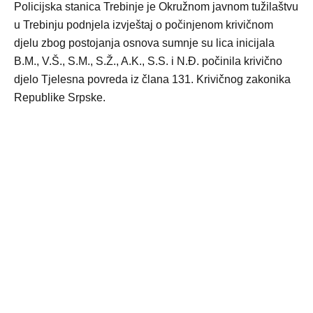
Policijska stanica Trebinje je Okružnom javnom tužilaštvu
u Trebinju podnjela izvještaj o počinjenom krivičnom
djelu zbog postojanja osnova sumnje su lica inicijala
B.M., V.Š., S.M., S.Ž., A.K., S.S. i N.Đ. počinila krivično
djelo Tjelesna povreda iz člana 131. Krivičnog zakonika
Republike Srpske.