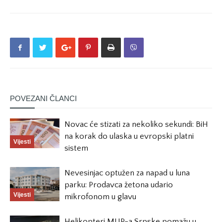
POVEZANI ČLANCI
Novac će stizati za nekoliko sekundi: BiH
na korak do ulaska u evropski platni
Vijesti
sistem
Nevesinjac optužen za napad u luna
parku: Prodavca žetona udario
Vijesti
mikrofonom u glavu
Helikopteri MUP-a Srpske pomažu u