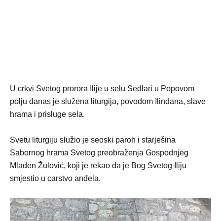
U crkvi Svetog prorora Ilije u selu Sedlari u Popovom
polju danas je služena liturgija, povodom Ilindana, slave
hrama i prisluge sela.
Svetu liturgiju služio je seoski paroh i starješina
Sabornog hrama Svetog preobraženja Gospodnjeg
Mladen Žulović, koji je rekao da je Bog Svetog Iliju
smjestio u carstvo anđela.