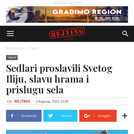
GRADIMO REGION
Naslovnica
Vijesti
Vijesti
Sedlari proslavili Svetog
Iliju, slavu hrama i
prislugu sela
REJTING
Od
-
2 Augusta, 2024 13:09
Facebook
Twitter
Google+