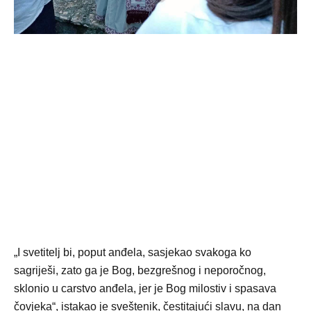
„I svetitelj bi, poput anđela, sasjekao svakoga ko
sagriješi, zato ga je Bog, bezgrešnog i neporočnog,
sklonio u carstvo anđela, jer je Bog milostiv i spasava
čovjeka“, istakao je sveštenik, čestitajući slavu, na dan