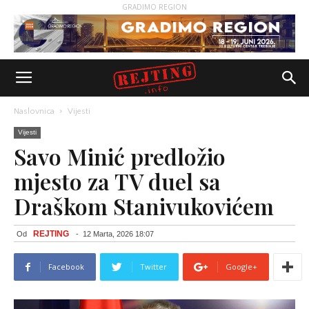
GRADIMO REGION
Naslovnica
Vijesti
Vijesti
Savo Minić predložio
mjesto za TV duel sa
Draškom Stanivukovićem
REJTING
Od
-
12 Marta, 2026 18:07
Facebook
Twitter
Google+