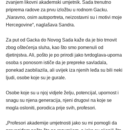
zvanjem likovni akademski umjetnik. Sada trenutno
priprema radove za prvu izložbu u rodnom Gacku.
„Naravno, osim autoportreta, neizostavni su i motivi moje
Hercegovine“, naglašava Sandra.
Za put od Gacka do Novog Sada kaže da je bio trnovit
zbog oštećenja sluha, kao što smo pomenuli od
djetinjstva. Ali, pošto je po prirodi jako tvrdoglava-uporna
osoba s ponosom ističe da je prepreke savladala,
ponekad zaobilazila, ali uvijek iza njenih leđa su bili neki
ljudi, osobe koje su je gurale.
Osobe koje su u njoj vidjele želju, potencijal, upornost i
snagu su njena generacija, njeni drugovi na koje se
mogla osloniti, porodica prije svih, profesori.
„Profesori akademije umjetnosti jako su mi pomogli da