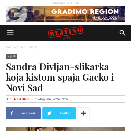
GRADIMO REGION
Naslovnica
Vijesti
Vijesti
Sandra Divljan-slikarka
koja kistom spaja Gacko i
Novi Sad
REJTING
Od
-
15 Augusta, 2024 09:37
Facebook
Twitter