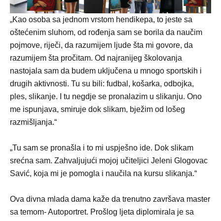
„Kao osoba sa jednom vrstom hendikepa, to jeste sa
oštećenim sluhom, od rođenja sam se borila da naučim
pojmove, riječi, da razumijem ljude šta mi govore, da
razumijem šta pročitam. Od najranijeg školovanja
nastojala sam da budem uključena u mnogo sportskih i
drugih aktivnosti. Tu su bili: fudbal, košarka, odbojka,
ples, slikanje. I tu negdje se pronalazim u slikanju. Ono
me ispunjava, smiruje dok slikam, bježim od lošeg
razmišljanja.“
„Tu sam se pronašla i to mi uspješno ide. Dok slikam
srećna sam. Zahvaljujući mojoj učiteljici Jeleni Glogovac
Savić, koja mi je pomogla i naučila na kursu slikanja.“
Ova divna mlada dama kaže da trenutno završava master
sa temom- Autoportret. Prošlog ljeta diplomirala je sa