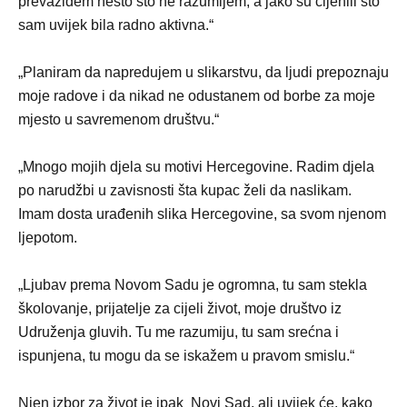
prevaziđem nešto što ne razumijem, a jako su cijenili što
sam uvijek bila radno aktivna.“
„Planiram da napredujem u slikarstvu, da ljudi prepoznaju
moje radove i da nikad ne odustanem od borbe za moje
mjesto u savremenom društvu.“
„Mnogo mojih djela su motivi Hercegovine. Radim djela
po narudžbi u zavisnosti šta kupac želi da naslikam.
Imam dosta urađenih slika Hercegovine, sa svom njenom
ljepotom.
„Ljubav prema Novom Sadu je ogromna, tu sam stekla
školovanje, prijatelje za cijeli život, moje društvo iz
Udruženja gluvih. Tu me razumiju, tu sam srećna i
ispunjena, tu mogu da se iskažem u pravom smislu.“
Njen izbor za život je ipak Novi Sad, ali uvijek će, kako