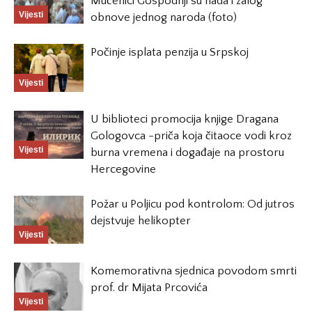
Mučenici Gospodnji su nada i zalog
Vijesti
obnove jednog naroda (foto)
Počinje isplata penzija u Srpskoj
Vijesti
U biblioteci promocija knjige Dragana
Gologovca -priča koja čitaoce vodi kroz
Vijesti
burna vremena i događaje na prostoru
Hercegovine
Požar u Poljicu pod kontrolom: Od jutros
dejstvuje helikopter
Vijesti
Komemorativna sjednica povodom smrti
prof. dr Mijata Prcovića
Vijesti