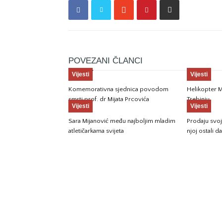
POVEZANI ČLANCI
Vijesti
Vijesti
Komemorativna sjednica povodom
Helikopter M
smrti prof. dr Mijata Prcovića
Trebinju
Vijesti
Vijesti
Sara Mijanović među najboljim mladim
Prodaju svoju
atletičarkama svijeta
njoj ostali da