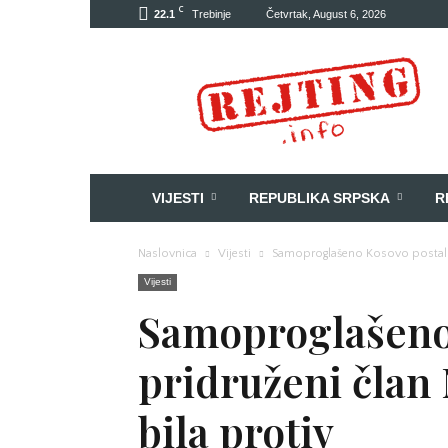
C
22.1
Trebinje
Četvrtak, August 6, 2026
Rejting
VIJESTI
REPUBLIKA SRPSKA
R
Naslovnica
Vijesti
Samoproglašeno Kosovo postalo p
Vijesti
Samoproglašeno
pridruženi član
bila protiv