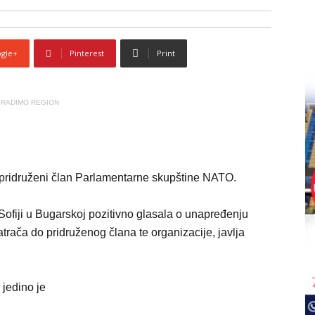
gle+
Pinterest
Print
RADIMO REGION
pridruženi član Parlamentarne skupštine NATO.
fiji u Bugarskoj pozitivno glasala o unapređenju
ača do pridruženog člana te organizacije, javlja
 jedino je