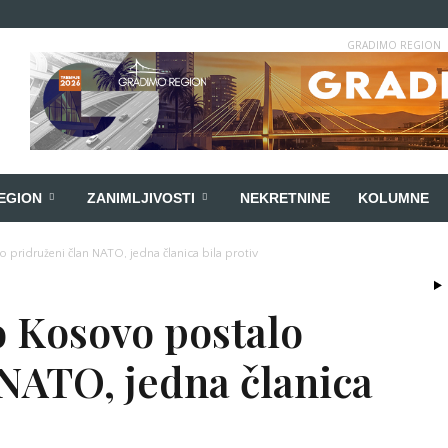
GRADIMO REGION
EGION
ZANIMLJIVOSTI
NEKRETNINE
KOLUMNE
ridruženi član NATO, jedna članica bila protiv
 Kosovo postalo
 NATO, jedna članica