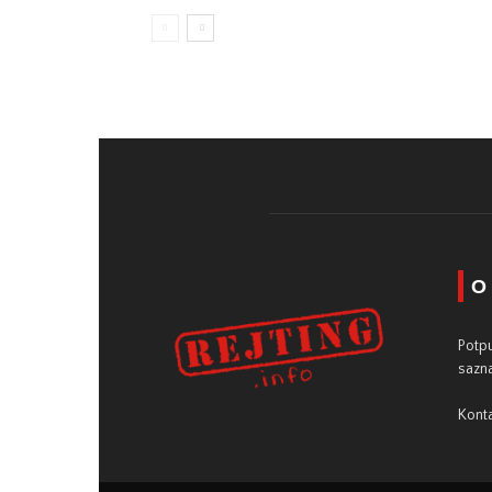
O
Potpu
sazna
Konta