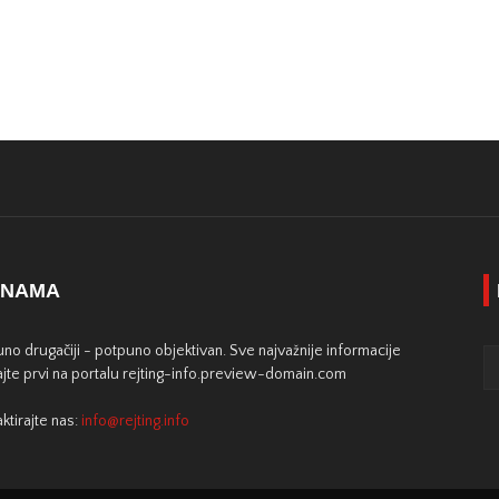
 NAMA
no drugačiji - potpuno objektivan. Sve najvažnije informacije
jte prvi na portalu rejting-info.preview-domain.com
ktirajte nas:
info@rejting.info