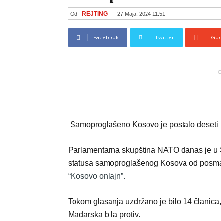
REJTING
Od
-
27 Maja, 2024 11:51
Facebook
Twitter
Goo
G
Samoproglašeno Kosovo je postalo deseti 
Parlamentarna skupština NATO danas je u So
statusa samoproglašenog Kosova od posmatr
“Kosovo onlajn”.
Tokom glasanja uzdržano je bilo 14 članica,
Mađarska bila protiv.