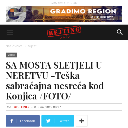
GRADIMO REGION
Naslovnica
Vijesti
Vijesti
SA MOSTA SLETJELI U
NERETVU -Teška
sabraćajna nesreća kod
Konjica /FOTO/
REJTING
Od
-
8 Juna, 2019 09:27
Facebook
Twitter