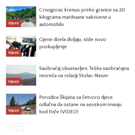
Crnogorac krenuo preko granice sa 20
kilograma marihuane sakrivene u
Vijesti
automobilu
Cijene dizela divljaju, stiže novo
poskupljenje
Vijesti
Saobraćaj obustavljen: Teška saobraćajna
nesreća na relaciji Stolac-Neum
Vijesti
Porodica Škipina sa četvoro djece
odlučna da ostane na seoskom imanju
Vijesti
kod Foče (VIDEO)