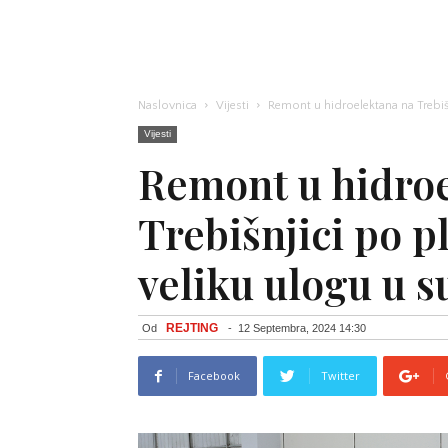
Naslovnica
Vijesti
Remont u hidroelektana na Trebišn
Vijesti
Remont u hidroe
Trebišnjici po 
veliku ulogu u 
REJTING
Od
-
12 Septembra, 2024 14:30
Facebook
Twitter