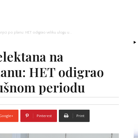
jici po planu: HET odigrao veliku ulogu u...
lektana na
planu: HET odigrao
sušnom periodu
Google+
Pinterest
Print