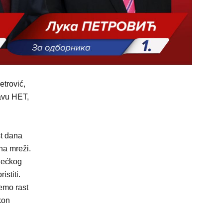
etrović,
avu HET,
st dana
na mreži.
lećkog
stiti.
emo rast
kon