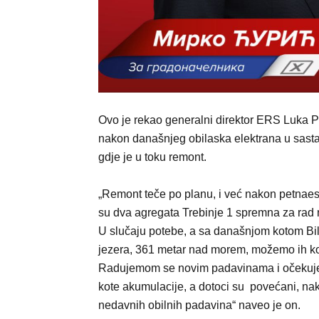
Ovo je rekao generalni direktor ERS Luka P
nakon današnjeg obilaska elektrana u sast
gdje je u toku remont.
„Remont teče po planu, i već nakon petnae
su dva agregata Trebinje 1 spremna za rad 
U slučaju potebe, a sa današnjom kotom Bi
jezera, 361 metar nad morem, možemo ih kori
Radujemom se novim padavinama i očekuj
kote akumulacije, a dotoci su povećani, na
nedavnih obilnih padavina“ naveo je on.