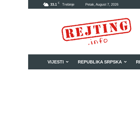
C
33.1
Trebinje
Petak, August 7, 2026
Rejting
VIJESTI
REPUBLIKA SRPSKA
R