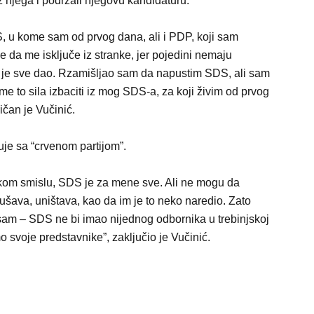
uz njega i podržali njegovu kandidaturu.
u kome sam od prvog dana, ali i PDP, koji sam
 da me isključe iz stranke, jer pojedini nemaju
im je sve dao. Rzamišljao sam da napustim SDS, ali sam
me to sila izbaciti iz mog SDS-a, za koji živim od prvog
ičan je Vučinić.
uje sa “crvenom partijom”.
vakom smislu, SDS je za mene sve. Ali ne mogu da
šava, uništava, kao da im je to neko naredio. Zato
sam – SDS ne bi imao nijednog odbornika u trebinjskoj
 svoje predstavnike”, zaključio je Vučinić.