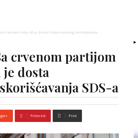
om nemam ništa, ali je dosta Vukanovićevog iskorišćavanja...
Sa crvenom partijom
 je dosta
skorišćavanja SDS-a
gle+
Pinterest
Print