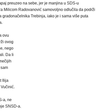
 vapaj preuzeo na sebe, jer je manjina u SDS-u
 Milicom Radovanović samovoljno odlučila da podrži
gradonačelnika Trebinja, iako je i sama više puta
a.
a ovu
rži ovog
e, nego
i. Da li
nečijih
o sam
Ilija
 Vučinić.
S-a, ne
inje SNSD-a.