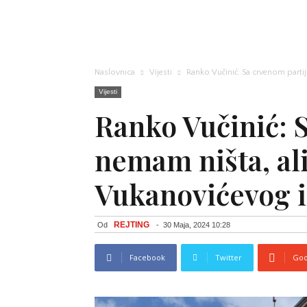
Naslovnica
Vijesti
Ranko Vučinić: Sa crvenom partij
Vijesti
Ranko Vučinić: 
nemam ništa, ali
Vukanovićevog i
REJTING
Od
-
30 Maja, 2024 10:28
Facebook
Twitter
Goo