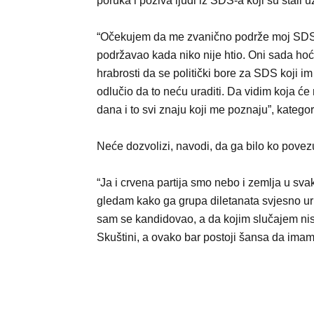
poruka i poziva ljudi iz SDS-a koji su stali 
“Očekujem da me zvanično podrže moj SDS, 
podržavao kada niko nije htio. Oni sada hoće
hrabrosti da se politički bore za SDS koji 
odlučio da to neću uraditi. Da vidim koja će 
dana i to svi znaju koji me poznaju”, kategor
Neće dozvolizi, navodi, da ga bilo ko povez
“Ja i crvena partija smo nebo i zemlja u s
gledam kako ga grupa diletanata svjesno uru
sam se kandidovao, a da kojim slučajem ni
Skuštini, a ovako bar postoji šansa da imamo