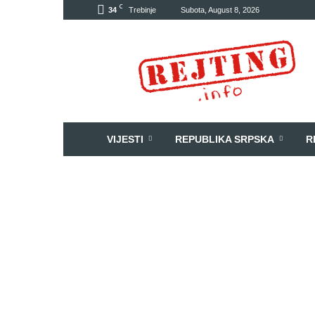
C
34
Trebinje
Subota, August 8, 2026
Rejting
VIJESTI
REPUBLIKA SRPSKA
R