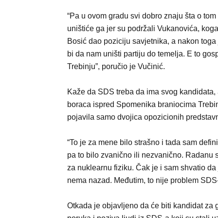
“Pa u ovom gradu svi dobro znaju šta o tom
uništiće ga jer su podržali Vukanovića, ko
Bosić dao poziciju savjetnika, a nakon toga 
bi da nam uništi partiju do temelja. E to go
Trebinju”, poručio je Vučinić.
Kaže da SDS treba da ima svog kandidata, a 
boraca ispred Spomenika braniocima Trebinj
pojavila samo dvojica opozicionih predstav
“To je za mene bilo strašno i tada sam defin
pa to bilo zvanično ili nezvanično. Radanu sv
za nuklearnu fiziku. Čak je i sam shvatio da j
nema nazad. Međutim, to nije problem SDS-a
Otkada je objavljeno da će biti kandidat za