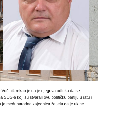
Vučinić rekao je da je njegova odluka da se
SDS-a koji su stvarali ovu političku partiju u ratu i
da je međunarodna zajednica željela da je ukine.