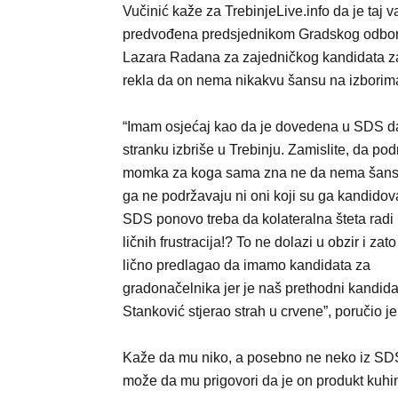
Vučinić kaže za TrebinjeLive.info da je taj
predvođena predsjednikom Gradskog odbora
Lazara Radana za zajedničkog kandidata za 
rekla da on nema nikakvu šansu na izborim
“Imam osjećaj kao da je dovedena u SDS d
stranku izbriše u Trebinju. Zamislite, da pod
momka za koga sama zna ne da nema šans
ga ne podržavaju ni oni koji su ga kandidoval
SDS ponovo treba da kolateralna šteta radi 
ličnih frustracija!? To ne dolazi u obzir i zat
lično predlagao da imamo kandidata za
gradonačelnika jer je naš prethodni kandidat 
Stanković stjerao strah u crvene”, poručio je
Kaže da mu niko, a posebno ne neko iz SD
može da mu prigovori da je on produkt kuh