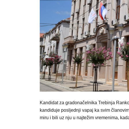
Kandidat za gradonačelnika Trebinja Ranko 
kandiduje posljednji vapaj ka svim članovima 
miru i bili uz nju u najtežim vremenima, ka