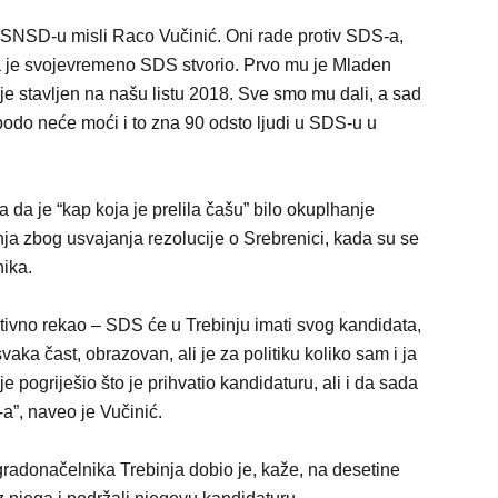
 SNSD-u misli Raco Vučinić. Oni rade protiv SDS-a,
ga je svojevremeno SDS stvorio. Prvo mu je Mladen
je stavljen na našu listu 2018. Sve smo mu dali, a sad
spodo neće moći i to zna 90 odsto ljudi u SDS-u u
da je “kap koja je prelila čašu” bilo okuplhanje
a zbog usvajanja rezolucije o Srebrenici, kada su se
nika.
itivno rekao – SDS će u Trebinju imati svog kandidata,
aka čast, obrazovan, ali je za politiku koliko sam i ja
e pogriješio što je prihvatio kandidaturu, ali i da sada
”, naveo je Vučinić.
 gradonačelnika Trebinja dobio je, kaže, na desetine