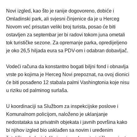
Novi izgled, kao što je ranije dogovoreno, dobiće i
Omladinski park, ali svjesni činjenice da je u Herceg
Novom već prisutan veliki broj turista, posao će biti
ostavljen za septembar jer bi radovi tokom juna ometali
tok turističke sezone. Za opremanje parka, opredijeljeno
je oko 26,5 hiljada eura sa PDV-om i odabran dobavljač.
Vodeći računa da konstantno bogati biljni fond i obnavlja
vrste po kojima je Herceg Novi prepoznat, na ovoj dionici
će biti posađeno 12 stabala palmi Vashingtonia koje nisu
u riziku od palminog surlaša.
U koordinaciji sa Službom za inspekcijske poslove i
Komunalnom policijom, naloženo je uklanjanje
nedostataka sa privatnih objekata i javnih površina kako
bi njihov izgled bio usklađen sa novim i uređenim