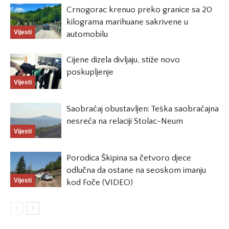
Crnogorac krenuo preko granice sa 20
kilograma marihuane sakrivene u
Vijesti
automobilu
Cijene dizela divljaju, stiže novo
poskupljenje
Vijesti
Saobraćaj obustavljen: Teška saobraćajna
nesreća na relaciji Stolac-Neum
Vijesti
Porodica Škipina sa četvoro djece
odlučna da ostane na seoskom imanju
Vijesti
kod Foče (VIDEO)