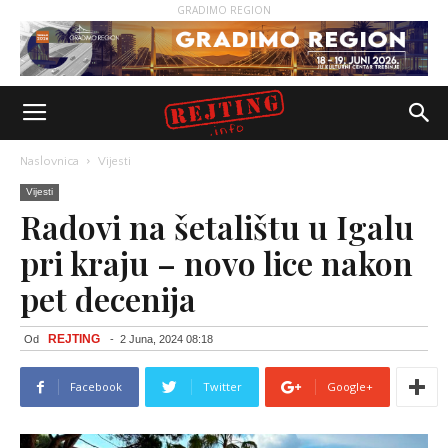
GRADIMO REGION
Naslovnica
Vijesti
Vijesti
Radovi na šetalištu u Igalu
pri kraju – novo lice nakon
pet decenija
REJTING
Od
-
2 Juna, 2024 08:18
Facebook
Twitter
Google+