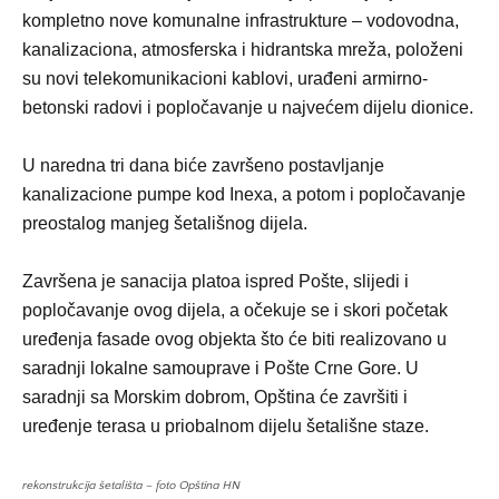
kompletno nove komunalne infrastrukture – vodovodna,
kanalizaciona, atmosferska i hidrantska mreža, položeni
su novi telekomunikacioni kablovi, urađeni armirno-
betonski radovi i popločavanje u najvećem dijelu dionice.
U naredna tri dana biće završeno postavljanje
kanalizacione pumpe kod Inexa, a potom i popločavanje
preostalog manjeg šetališnog dijela.
Završena je sanacija platoa ispred Pošte, slijedi i
popločavanje ovog dijela, a očekuje se i skori početak
uređenja fasade ovog objekta što će biti realizovano u
saradnji lokalne samouprave i Pošte Crne Gore. U
saradnji sa Morskim dobrom, Opština će završiti i
uređenje terasa u priobalnom dijelu šetališne staze.
rekonstrukcija šetališta – foto Opština HN