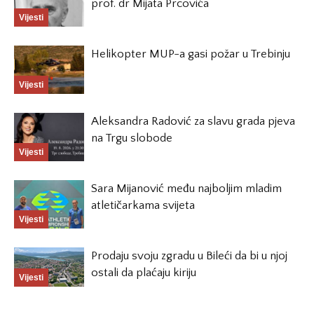
prof. dr Mijata Prcovića
Vijesti
Helikopter MUP-a gasi požar u Trebinju
Vijesti
Aleksandra Radović za slavu grada pjeva
na Trgu slobode
Vijesti
Sara Mijanović među najboljim mladim
atletičarkama svijeta
Vijesti
Prodaju svoju zgradu u Bileći da bi u njoj
ostali da plaćaju kiriju
Vijesti