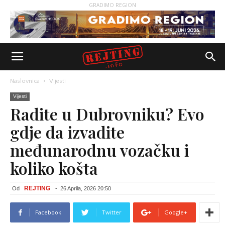
GRADIMO REGION
Naslovnica
Vijesti
Vijesti
Radite u Dubrovniku? Evo
gdje da izvadite
međunarodnu vozačku i
koliko košta
REJTING
Od
-
26 Aprila, 2026 20:50
Facebook
Twitter
Google+