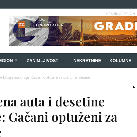
GRADIMO REGION
EGION
ZANIMLJIVOSTI
NEKRETNINE
KOLUMNE
ine kilograma droge: Gačani optuženi za šverc marihuane
ena auta i desetine
: Gačani optuženi za
e