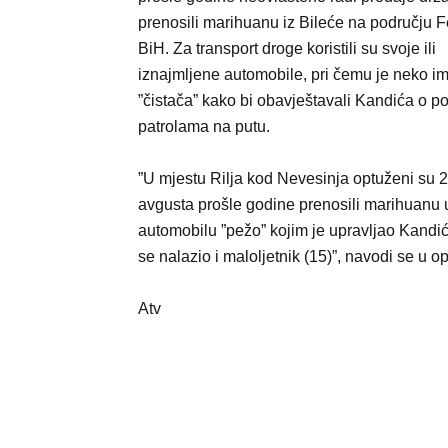
prenosili marihuanu iz Bileće na području F
BiH. Za transport droge koristili su svoje ili
iznajmljene automobile, pri čemu je neko i
”čistača” kako bi obavještavali Kandića o po
patrolama na putu.
”U mjestu Rilja kod Nevesinja optuženi su 2
avgusta prošle godine prenosili marihuanu 
automobilu ”pežo” kojim je upravljao Kandić
se nalazio i maloljetnik (15)”, navodi se u op
Atv