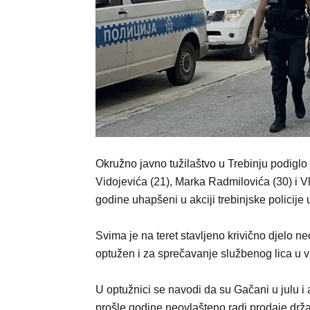
Okružno javno tužilaštvo u Trebinju podiglo
Vidojevića (21), Marka Radmilovića (30) i Vl
godine uhapšeni u akciji trebinjske policije
Svima je na teret stavljeno krivično djelo 
optužen i za sprečavanje službenog lica u v
U optužnici se navodi da su Gačani u julu i
prošle godine neovlašteno radi prodaje držal