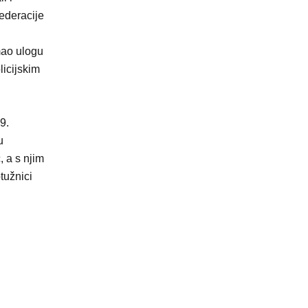
ederacije
mao ulogu
licijskim
9.
u
, a s njim
tužnici