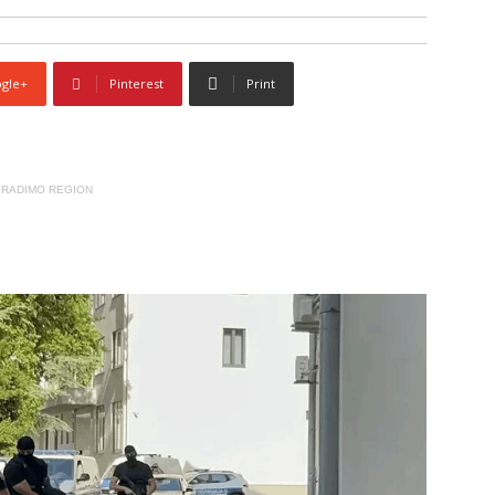
gle+
Pinterest
Print
RADIMO REGION