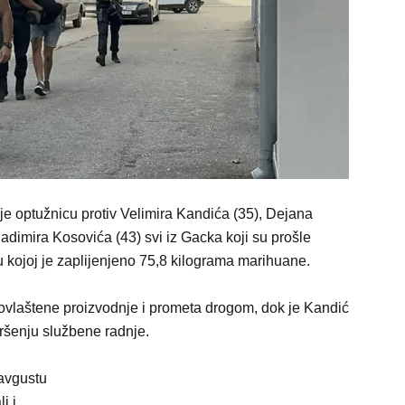
 je optužnicu protiv Velimira Kandića (35), Dejana
adimira Kosovića (43) svi iz Gacka koji su prošle
 u kojoj je zaplijenjeno 75,8 kilograma marihuane.
neovlaštene proizvodnje i prometa drogom, dok je Kandić
ršenju službene radnje.
 avgustu
i i