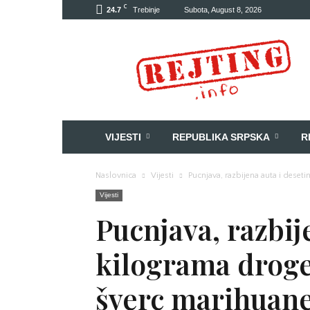
C
24.7
Trebinje
Subota, August 8, 2026
Rejting
VIJESTI
REPUBLIKA SRPSKA
R
Naslovnica
Vijesti
Pucnjava, razbijena auta i deset
Vijesti
Pucnjava, razbij
kilograma droge
šverc marihuan