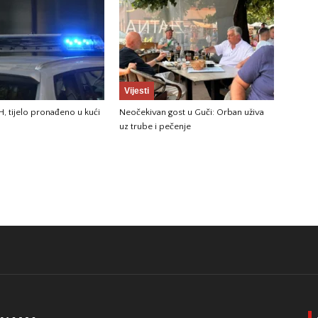
Vijesti
H, tijelo pronađeno u kući
Neočekivan gost u Guči: Orban uživa
uz trube i pečenje