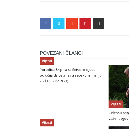
POVEZANI ČLANCI
Vijesti
Porodica Škipina sa četvoro djece
odlučna da ostane na seoskom imanju
kod Foče (VIDEO)
Vijesti
Zelenski sti
važni razgov
Vijesti