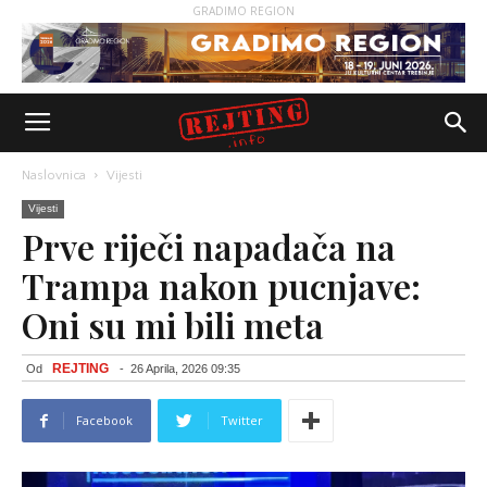
GRADIMO REGION
Naslovnica
Vijesti
Vijesti
Prve riječi napadača na
Trampa nakon pucnjave:
Oni su mi bili meta
REJTING
Od
-
26 Aprila, 2026 09:35
Facebook
Twitter