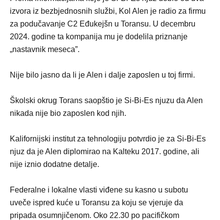
izvora iz bezbjednosnih službi, Kol Alen je radio za firmu
za podučavanje C2 Eđukejšn u Toransu. U decembru
2024. godine ta kompanija mu je dodelila priznanje
„nastavnik meseca”.
Nije bilo jasno da li je Alen i dalje zaposlen u toj firmi.
Školski okrug Torans saopštio je Si-Bi-Es njuzu da Alen
nikada nije bio zaposlen kod njih.
Kalifornijski institut za tehnologiju potvrdio je za Si-Bi-Es
njuz da je Alen diplomirao na Kalteku 2017. godine, ali
nije iznio dodatne detalje.
Federalne i lokalne vlasti viđene su kasno u subotu
uveče ispred kuće u Toransu za koju se vjeruje da
pripada osumnjičenom. Oko 22.30 po pacifičkom