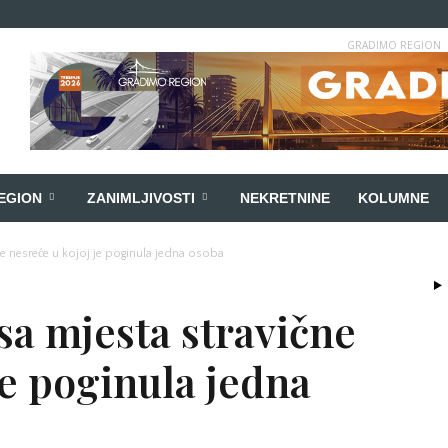
GRADIMO REGION
EGION
ZANIMLJIVOSTI
NEKRETNINE
KOLUMNE
čne nesreće u kojoj je poginula jedna osoba
 sa mjesta stravične
je poginula jedna