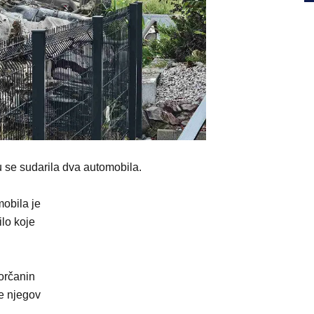
 se sudarila dva automobila.
obila je
ilo koje
orčanin
je njegov
.