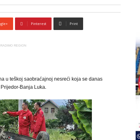
gle+
Pinterest
Print
RADIMO REGION
na u teškoj saobraćajnoj nesreći koja se danas
 Prijedor-Banja Luka.