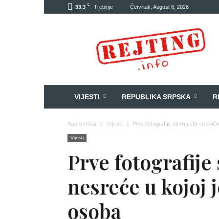
C
33.3
Trebinje
Četvrtak, August 6, 2026
Rejting
VIJESTI
REPUBLIKA SRPSKA
R
Naslovnica
Vijesti
Prve fotografije sa mjesta stravi
Vijesti
Prve fotografije
nesreće u kojoj 
osoba