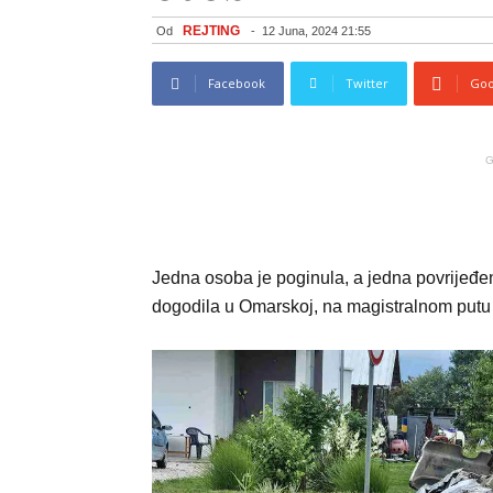
REJTING
Od
-
12 Juna, 2024 21:55
Facebook
Twitter
Goo
G
Jedna osoba je poginula, a jedna povrijeđe
dogodila u Omarskoj, na magistralnom putu