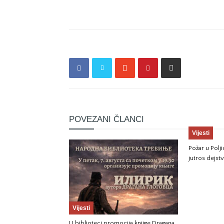
POVEZANI ČLANCI
Vijesti
Požar u Pol
jutros dejst
Vijesti
U biblioteci promocija knjige Dragana