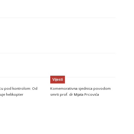
Vijesti
jicu pod kontrolom: Od
Komemorativna sjednica povodom
vuje helikopter
smrti prof. dr Mijata Prcovića