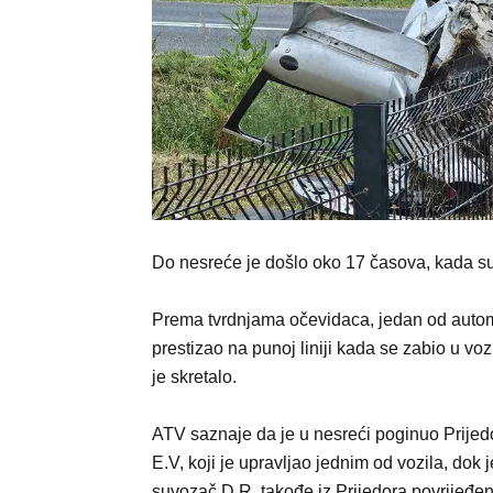
Do nesreće je došlo oko 17 časova, kada su
Prema tvrdnjama očevidaca, jedan od autom
prestizao na punoj liniji kada se zabio u voz
je skretalo.
ATV saznaje da je u nesreći poginuo Prijed
Е.V, koji je upravljao jednim od vozila, dok 
suvozač D.R, takođe iz Prijedora povrijeđen