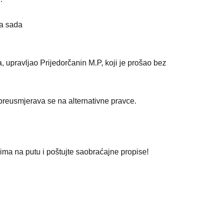
za sada
 upravljao Prijedorčanin M.P, koji je prošao bez
 preusmjerava se na alternativne pravce.
vima na putu i poštujte saobraćajne propise!