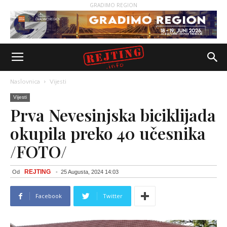
GRADIMO REGION
Naslovnica
Vijesti
Vijesti
Prva Nevesinjska biciklijada
okupila preko 40 učesnika
/FOTO/
REJTING
Od
-
25 Augusta, 2024 14:03
Facebook
Twitter