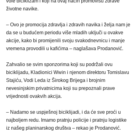
vole biciklizam i koji na ovaj način promovišu zdrave
životne navike.
– Ovo je promocija zdravlja i zdravih navika i želja nam je
da se u budućem periodu više mladih uključi u ovakve
akcije, kako bi promijenili svoju svakodnevnicu i manje
vremena provodili u kafićima – naglašava Prodanović.
Zahvalio se svim sponzorima koji su podržali ovu
biciklijadu, Kladionici Wwin i njenom direktoru Tomislavu
Stajiću, Vodi Leda iz Širokog Brijega i brojnim
nevesinjskim privatnicima koji su prepoznali prave
vrijednosti ovakvih akcija.
– Nadamo se uspješnoj biciklijadi, i da će sve proći u
najboljem redu. Imamo pratnju policije i pratnju logistike
iz našeg planinarskog društva – rekao je Prodanović.