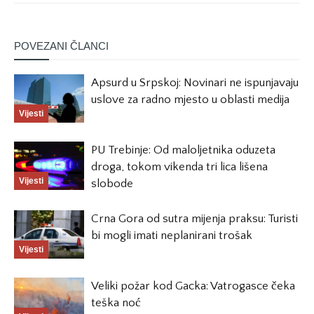
POVEZANI ČLANCI
Apsurd u Srpskoj: Novinari ne ispunjavaju
uslove za radno mjesto u oblasti medija
Vijesti
PU Trebinje: Od maloljetnika oduzeta
droga, tokom vikenda tri lica lišena
Vijesti
slobode
Crna Gora od sutra mijenja praksu: Turisti
bi mogli imati neplanirani trošak
Vijesti
Veliki požar kod Gacka: Vatrogasce čeka
teška noć