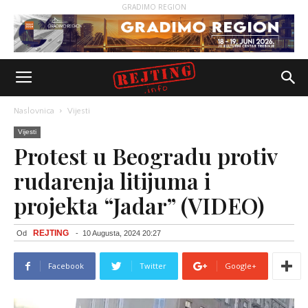
GRADIMO REGION
Naslovnica
Vijesti
Vijesti
Protest u Beogradu protiv
rudarenja litijuma i
projekta “Jadar” (VIDEO)
REJTING
Od
-
10 Augusta, 2024 20:27
Facebook
Twitter
Google+