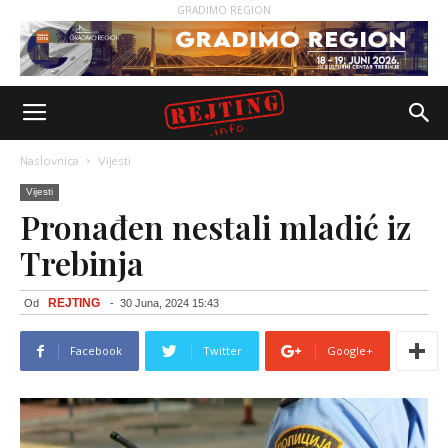
GRADIMO REGION
Naslovnica
Vijesti
Vijesti
Pronađen nestali mladić iz
Trebinja
REJTING
Od
-
30 Juna, 2024 15:43
Facebook
Twitter
Google+