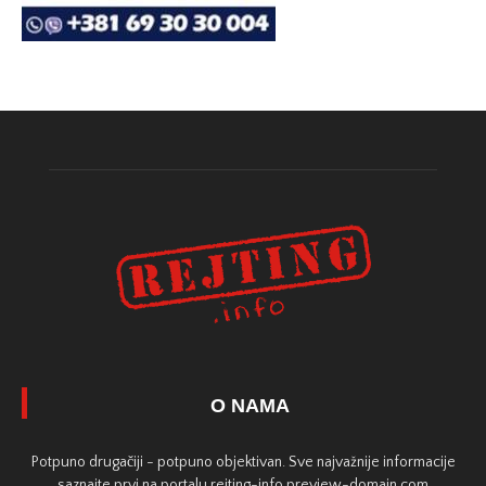
O NAMA
Potpuno drugačiji - potpuno objektivan. Sve najvažnije informacije
saznajte prvi na portalu rejting-info.preview-domain.com