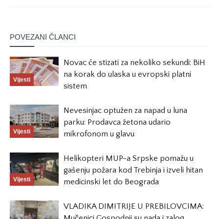
POVEZANI ČLANCI
Novac će stizati za nekoliko sekundi: BiH
na korak do ulaska u evropski platni
Vijesti
sistem
Nevesinjac optužen za napad u luna
parku: Prodavca žetona udario
Vijesti
mikrofonom u glavu
Helikopteri MUP-a Srpske pomažu u
gašenju požara kod Trebinja i izveli hitan
Vijesti
medicinski let do Beograda
VLADIKA DIMITRIJE U PREBILOVCIMA:
Mučenici Gospodnji su nada i zalog