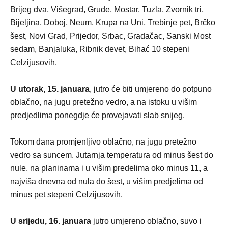
Brijeg dva, Višegrad, Grude, Mostar, Tuzla, Zvornik tri,
Bijeljina, Doboj, Neum, Krupa na Uni, Trebinje pet, Brčko
šest, Novi Grad, Prijedor, Srbac, Gradačac, Sanski Most
sedam, Banjaluka, Ribnik devet, Bihać 10 stepeni
Celzijusovih.
U utorak, 15. januara
, jutro će biti umjereno do potpuno
oblačno, na jugu pretežno vedro, a na istoku u višim
predjedlima ponegdje će provejavati slab snijeg.
Tokom dana promjenljivo oblačno, na jugu pretežno
vedro sa suncem. Jutarnja temperatura od minus šest do
nule, na planinama i u višim predelima oko minus 11, a
najviša dnevna od nula do šest, u višim predjelima od
minus pet stepeni Celzijusovih.
U srijedu, 16. januara
jutro umjereno oblačno, suvo i