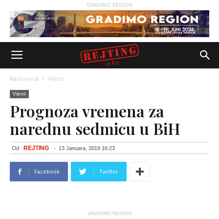
GRADIMO REGION
Naslovnica
Vijesti
Vijesti
Prognoza vremena za
narednu sedmicu u BiH
REJTING
Od
-
13 Januara, 2019 16:23
Facebook
Twitter
GRADIMO REGION