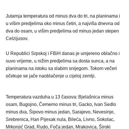
Jutarnja temperatura od minus dva do tri, na planinama i
u višim predjelima oko minus četiri, a najviša dnevna od
dva do osam, u višim predjelima od minus jedan stepen
Celzijusov.
U Republici Srpskoj i FBiH danas je umjereno oblačno i
suvo vrijeme, u nižim predjelima sa dosta sunca, a na
planinama na istoku sa slabim snijegom. Tokom večeri
očekuje se jače naoblačenje u cijeloj zemlji.
Temperatura vazduha u 13 časova: Bjelašnica minus
osam, Bugojno, Čemerno minus tri, Gacko, Ivan Sedlo
minus dva, Šipovo minus jedan, Sarajevo, Nevesinje,
Srebrenica, Han Pijesak nula, Bileća, Livno, Sokolac,
Mrkonjić Grad, Rudo, Foča jedan, Mrakovica, Široki