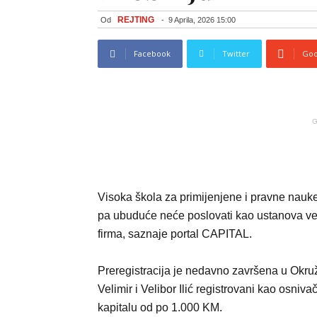
REJTING
Od
-
9 Aprila, 2026 15:00
Facebook
Twitter
Goo
G
Visoka škola za primijenjene i pravne nauke
pa ubuduće neće poslovati kao ustanova ve
firma, saznaje portal CAPITAL.
Preregistracija je nedavno završena u Okr
Velimir i Velibor Ilić registrovani kao osni
kapitalu od po 1.000 KM.