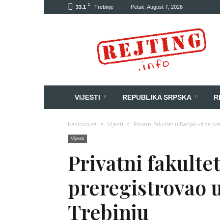
C
33.1
Trebinje
Petak, August 7, 2026
Rejting
VIJESTI
REPUBLIKA SRPSKA
R
Naslovnica
Vijesti
Privatni fakultet u Banjaluci se p
Vijesti
Privatni fakultet
preregistrovao u
Trebinju