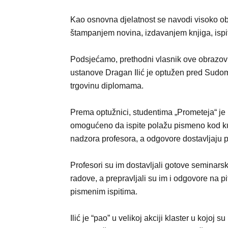
Kao osnovna djelatnost se navodi visoko ob
štampanjem novina, izdavanjem knjiga, ispit
Podsjećamo, prethodni vlasnik ove obrazo
ustanove Dragan Ilić je optužen pred Sudo
trgovinu diplomama.
Prema optužnici, studentima „Prometeja“ je 
omogućeno da ispite polažu pismeno kod k
nadzora profesora, a odgovore dostavljaju 
Profesori su im dostavljali gotove seminars
radove, a prepravljali su im i odgovore na pi
pismenim ispitima.
Ilić je “pao” u velikoj akciji klaster u kojoj s