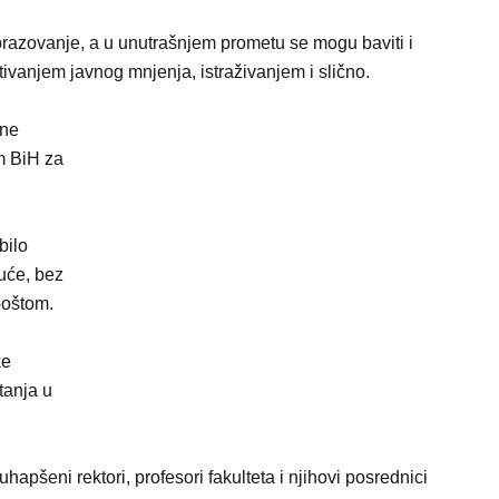
razovanje, a u unutrašnjem prometu se mogu baviti i
ivanjem javnog mnjenja, istraživanjem i slično.
vne
m BiH za
bilo
uće, bez
poštom.
ke
tanja u
u uhapšeni rektori, profesori fakulteta i njihovi posrednici