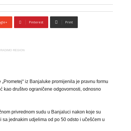
gle+
Pinterest
Print
RADIMO REGION
 „Prometej“ iz Banjaluke promijenila je pravnu formu
ć kao društvo ograničene odgovornosti, odnosno
užnom privrednom sudu u Banjaluci nakon koje su
vači sa jednakim udjelima od po 50 odsto i učešćem u