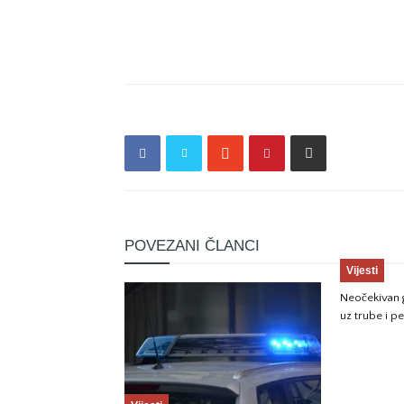
POVEZANI ČLANCI
Vijesti
Neočekivan g
uz trube i p