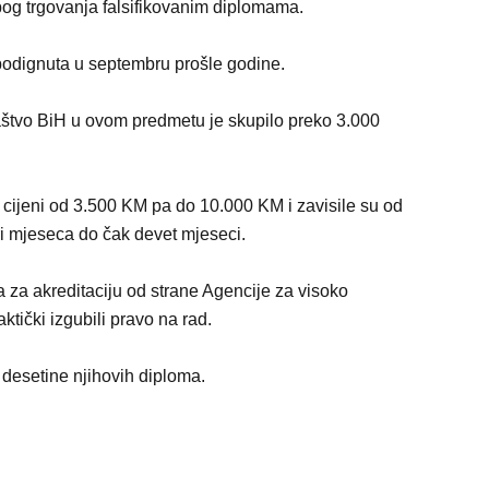
bog trgovanja falsifikovanim diplomama.
e podignuta u septembru prošle godine.
ilaštvo BiH u ovom predmetu je skupilo preko 3.000
cijeni od 3.500 KM pa do 10.000 KM i zavisile su od
tri mjeseca do čak devet mjeseci.
a za akreditaciju od strane Agencije za visoko
tički izgubili pravo na rad.
 desetine njihovih diploma.