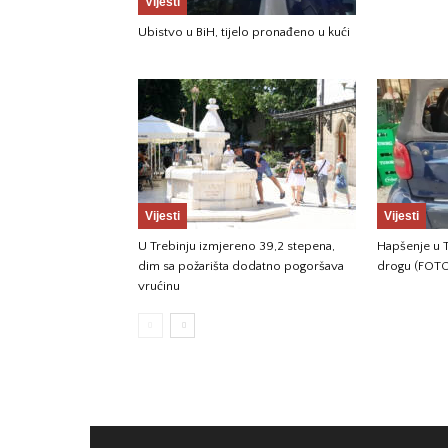
Vijesti
Ubistvo u BiH, tijelo pronađeno u kući
Vijesti
Vijesti
U Trebinju izmjereno 39,2 stepena,
Hapšenje u T
dim sa požarišta dodatno pogoršava
drogu (FOT
vrućinu