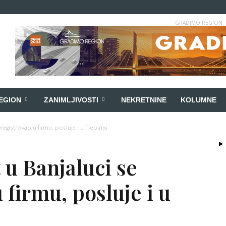
GRADIMO REGION
EGION
ZANIMLJIVOSTI
NEKRETNINE
KOLUMNE
reregistrovao u firmu, posluje i u Trebinju
 u Banjaluci se
 firmu, posluje i u