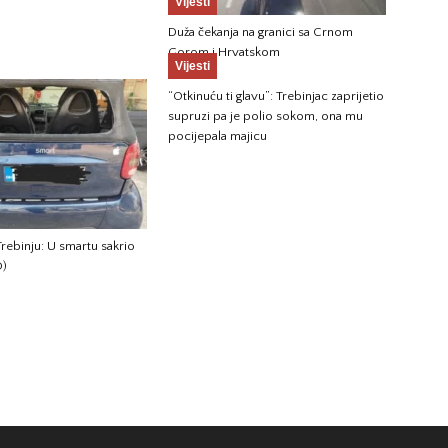
Vijesti
Duža čekanja na granici sa Crnom
Gorom i Hrvatskom
Vijesti
“Otkinuću ti glavu”: Trebinjac zaprijetio
supruzi pa je polio sokom, ona mu
pocijepala majicu
rebinju: U smartu sakrio
O)