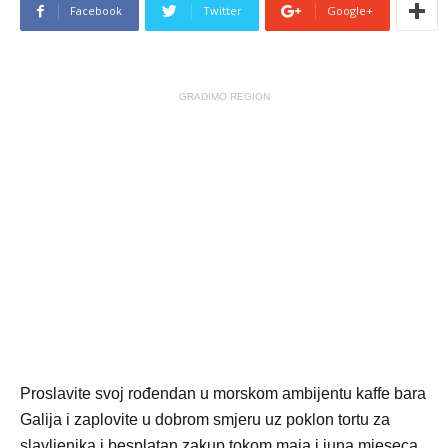
Facebook
Twitter
Google+
GRADIMO REGION
Proslavite svoj rođendan u morskom ambijentu kaffe bara
Galija i zaplovite u dobrom smjeru uz poklon tortu za
slavljenika i besplatan zakup tokom maja i juna mjeseca.