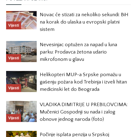
Novac će stizati za nekoliko sekundi: BiH
na korak do ulaska u evropski platni
Vijesti
sistem
Nevesinjac optužen za napad u luna
parku: Prodavca žetona udario
Vijesti
mikrofonom u glavu
Helikopteri MUP-a Srpske pomažu u
gašenju požara kod Trebinja i izveli hitan
Vijesti
medicinski let do Beograda
VLADIKA DIMITRIJE U PREBILOVCIMA:
Mučenici Gospodnji su nada i zalog
Vijesti
obnove jednog naroda (foto)
Počinje isplata penzija u Srpskoj