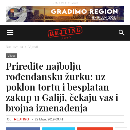
GRADIMO REGION
Naslovnica
Vijesti
Vijesti
Priredite najbolju
rođendansku žurku: uz
poklon tortu i besplatan
zakup u Galiji, čekaju vas i
brojna iznenađenja
REJTING
Od
-
22 Maja, 2019 09:41