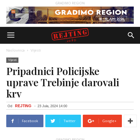
GRADIMO REGION
Naslovnica
Vijesti
Vijesti
Pripadnici Policijske
uprave Trebinje darovali
krv
REJTING
Od
-
23 Jula, 2024 14:00
Facebook
Twitter
Google+
GRADIMO REGION