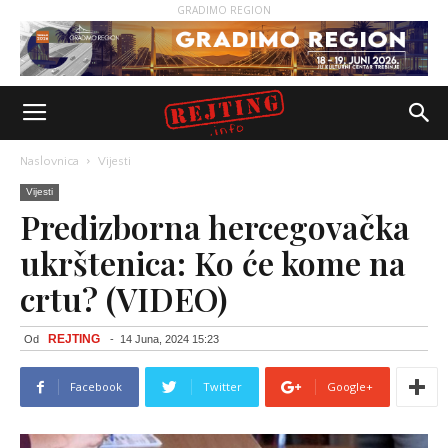
GRADIMO REGION
Naslovnica
Vijesti
Vijesti
Predizborna hercegovačka
ukrštenica: Ko će kome na
crtu? (VIDEO)
REJTING
Od
-
14 Juna, 2024 15:23
Facebook
Twitter
Google+