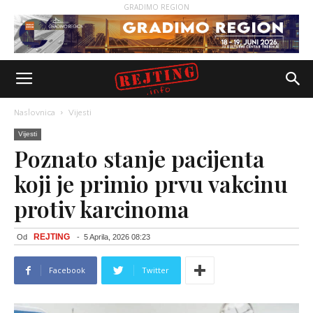
GRADIMO REGION
Naslovnica
Vijesti
Vijesti
Poznato stanje pacijenta
koji je primio prvu vakcinu
protiv karcinoma
REJTING
Od
-
5 Aprila, 2026 08:23
Facebook
Twitter