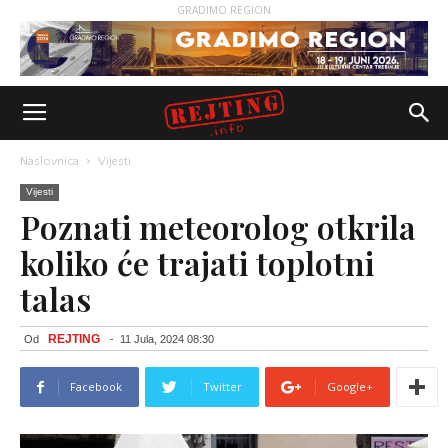
GRADIMO REGION
Naslovnica
Vijesti
Vijesti
Poznati meteorolog otkrila
koliko će trajati toplotni
talas
REJTING
Od
-
11 Jula, 2024 08:30
Facebook
Twitter
Google+