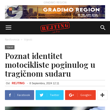
GRADIMO REGION
Naslovnica
Vijesti
Vijesti
Poznat identitet
motocikliste poginulog u
tragičnom sudaru
REJTING
Od
-
8 Septembra, 2024 12:11
Facebook
Twitter
Google+