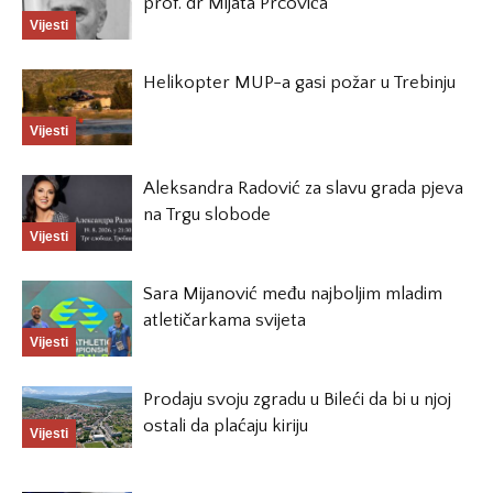
prof. dr Mijata Prcovića
Vijesti
Helikopter MUP-a gasi požar u Trebinju
Vijesti
Aleksandra Radović za slavu grada pjeva
na Trgu slobode
Vijesti
Sara Mijanović među najboljim mladim
atletičarkama svijeta
Vijesti
Prodaju svoju zgradu u Bileći da bi u njoj
ostali da plaćaju kiriju
Vijesti