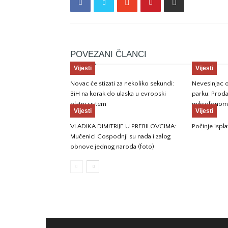
POVEZANI ČLANCI
Vijesti
Vijesti
Novac će stizati za nekoliko sekundi:
Nevesinjac o
BiH na korak do ulaska u evropski
parku: Prod
platni sistem
mikrofonom 
Vijesti
Vijesti
VLADIKA DIMITRIJE U PREBILOVCIMA:
Počinje ispla
Mučenici Gospodnji su nada i zalog
obnove jednog naroda (foto)