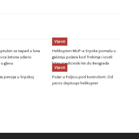
Vijesti
ptužen za napad u luna
Helikopteri MUP-a Srpske pomažu u
avca žetona udario
gašenju požara kod Trebinja i izveli
u glavu
hitan medicinski let do Beograda
Vijesti
ta penzija u Srpskoj
Požar u Poljicu pod kontrolom: Od
jutros dejstvuje helikopter