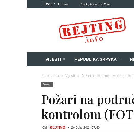
C
22.5
Trebinje
Petak, August 7, 2026
Rejting
VIJESTI
REPUBLIKA SRPSKA
R
Naslovnica
Vijesti
Požari na području Mostara po
Vijesti
Požari na podru
kontrolom (FOT
REJTING
Od
-
26 Jula, 2024 07:48