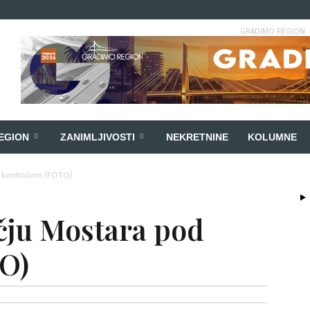
GRADIMO REGION
EGION
ZANIMLJIVOSTI
NEKRETNINE
KOLUMNE
d kontrolom (FOTO)
čju Mostara pod
O)