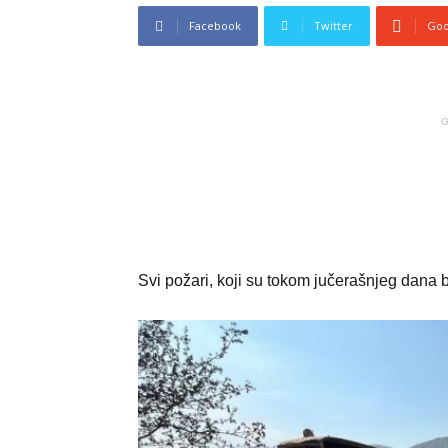
Facebook
Twitter
Goo
G
Svi požari, koji su tokom jučerašnjeg dana b